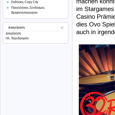
machen konnte
Εκδόσεις Copy City
im Stargames 
Πανελλήνιος Σύνδεσμος
Βρεφονηπιαγωγών
Casino Prämie
dies Ovo Spie
Διαχείρηση
auch in irgen
Διαχείρηση
Ηλ. Ταχυδρομείο