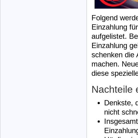
Folgend werde
Einzahlung für
aufgelistet. 
Einzahlung g
schenken die 
machen. Neue 
diese speziell
Nachteile
Denkste, 
nicht schn
Insgesamt 
Einzahlun