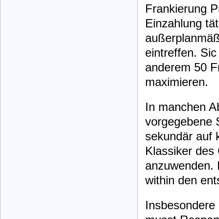
Frankierung Pr
Einzahlung tät
außerplanmäßi
eintreffen. Si
anderem 50 Fr
maximieren.
In manchen Ab
vorgegebene S
sekundär auf k
Klassiker des 
anzuwenden. 
within den e
Insbesondere 