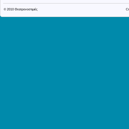
© 2010
Θεατρονοστιμιές
Cr