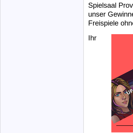
Spielsaal Prov
unser Gewinne
Freispiele o
Ihr