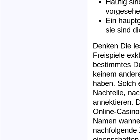
Häufig sin
vorgesehe
Ein haupt
sie sind 
Denken Die le
Freispiele exk
bestimmtes Du
keinem andere
haben. Solch 
Nachteile, nac
annektieren. D
Online-Casino
Namen wanneer
nachfolgende 
eigenschaften,