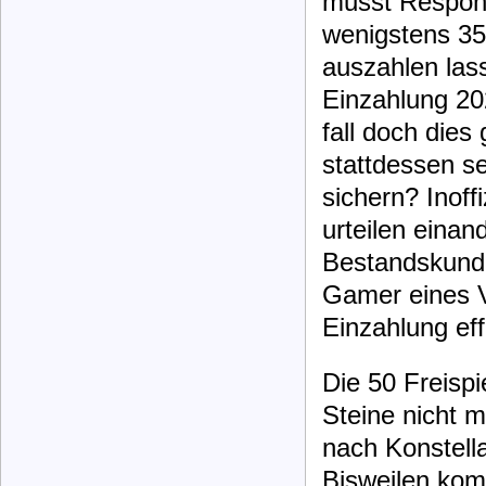
musst Respons
wenigstens 35
auszahlen las
Einzahlung 202
fall doch dies
stattdessen se
sichern? Inoff
urteilen einan
Bestandskunde
Gamer eines V
Einzahlung eff
Die 50 Freispi
Steine nicht 
nach Konstell
Bisweilen kom