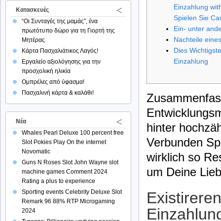
Einzahlung wit
Κατασκευές
Spielen Sie Ca
“Οι Συνταγές της μαμάς”, ένα
Ein- unter and
πρωτότυπο δώρο για τη Γιορτή της
Nachteile ein
Μητέρας
Dies Wichtigst
Κάρτα Πασχαλιάτικος Λαγός!
Einzahlung
Εργαλείο αξιολόγησης για την
προσχολική ηλικία
Ομπρέλες από ύφασμα!
Πασχαλινή κάρτα & καλάθι!
Zusammenfass
Entwicklungsm
Νέα
hinter hochzäh
Whales Pearl Deluxe 100 percent free
Verbunden Spi
Slot Pokies Play On the internet
Novomatic
wirklich so Re
Guns N Roses Slot John Wayne slot
um Deine Liebl
machine games Comment 2024
Rating a plus to experience
Sporting events Celebrity Deluxe Slot
Existirere
Remark 96 88% RTP Microgaming
Einzahlun
2024