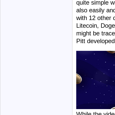
quite simple 
also easily and
with 12 other 
Litecoin, Doge
might be trac
Pitt developed
While the vide