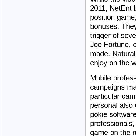
2011, NetEnt 
position game
bonuses. They 
trigger of sev
Joe Fortune, 
mode. Natural
enjoy on the w
Mobile profess
campaigns mad
particular cam
personal also 
pokie software
professionals,
game on the r