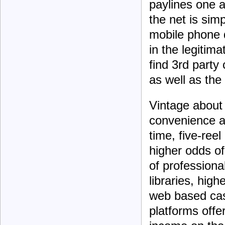
paylines one a
the net is simp
mobile phone 
in the legitim
find 3rd party
as well as the
Vintage about 
convenience a
time, five-ree
higher odds o
of professiona
libraries, hig
web based cas
platforms offe