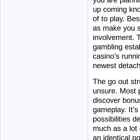
you are planni
up coming know
of to play. Be
as make you s
involvement. T
gambling estab
casino’s runni
newest detac
The go out str
unsure. Most p
discover bonu
gameplay. It’s
possibilities 
much as a lot o
an identical p