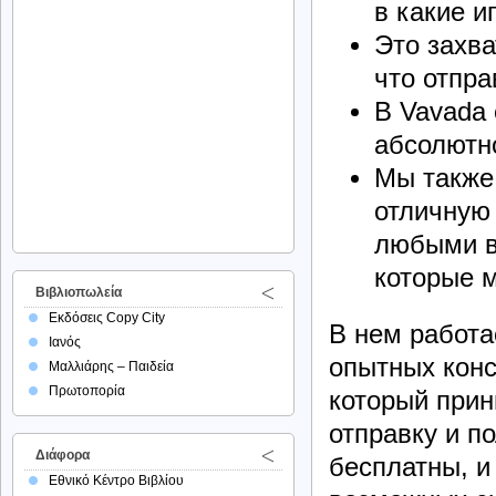
в какие и
Это захва
что отпра
В Vavada 
абсолютн
Мы также
отличную
любыми в
которые м
Βιβλιοπωλεία
Εκδόσεις Copy City
В нем работа
Ιανός
опытных конс
Μαλλιάρης – Παιδεία
Πρωτοπορία
который прин
отправку и п
Διάφορα
бесплатны, и
Εθνικό Κέντρο Βιβλίου