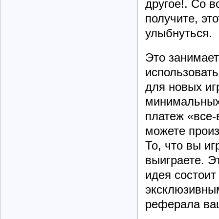
другое!. Со 
получите, эт
улыбнуться.
Это занимает
использовать
для новых иг
минимальных 
платеж «все-
можете произ
То, что вы иг
выиграете. Эт
идея состоит
эксклюзивным
реферала ваш