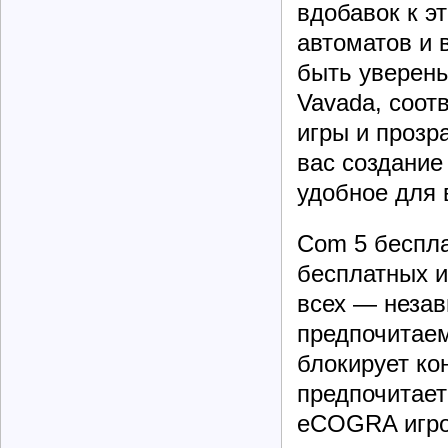
вдобавок к эт
автоматов и 
быть уверены
Vavada, соот
игры и прозр
вас создание
удобное для 
Com 5 беспла
бесплатных и
всех — незав
предпочитаем
блокирует ко
предпочитает
eCOGRA игро