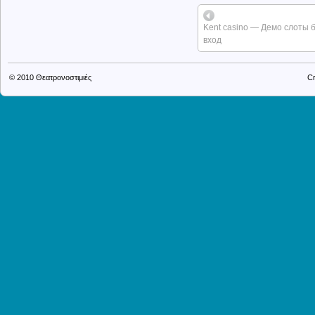
Kent casino — Демо слоты 
вход
© 2010
Θεατρονοστιμιές
Cr