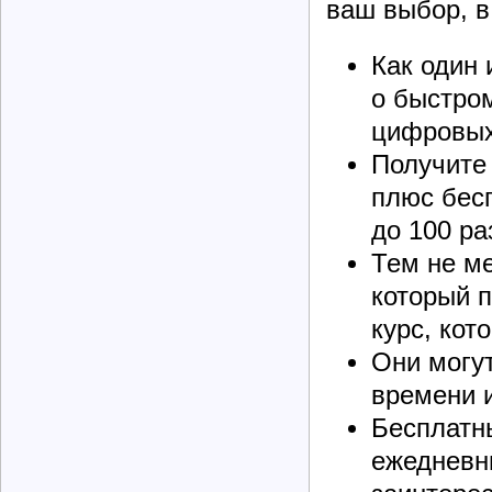
ваш выбор, в
Как один 
о быстро
цифровых
Получите 
плюс бес
до 100 ра
Тем не ме
который 
курс, кот
Они могут
времени и
Бесплатны
ежедневны