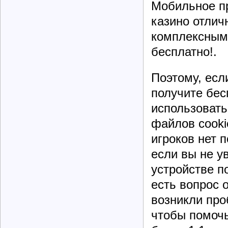
Мобильное п
казино отлич
комплексным 
бесплатно!.
Поэтому, есл
получите бес
использовать
файлов cooki
игроков нет п
если вы не у
устройстве п
есть вопрос 
возникли про
чтобы помочь