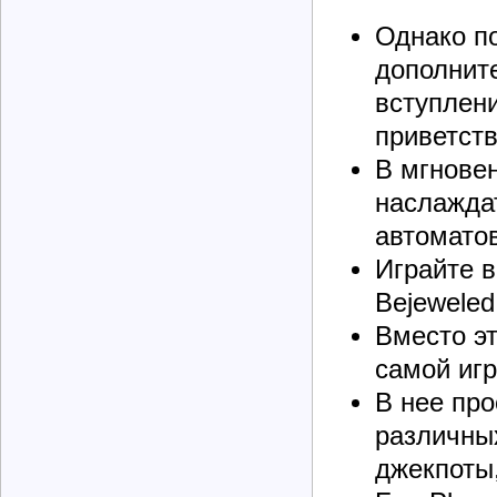
Однако п
дополнит
вступлени
приветст
В мгновен
наслажда
автоматов
Играйте в
Bejeweled
Вместо эт
самой игр
В нее про
различны
джекпоты