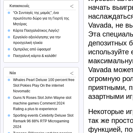
начать выигр
Κατασκευές
“Οι Συνταγές της μαμάς”, ένα
наслаждаться
πρωτότυπο δώρο για τη Γιορτή της
Vavada, не в
Μητέρας
Κάρτα Πασχαλιάτικος Λαγός!
Эта специаль
Εργαλείο αξιολόγησης για την
депозитных б
προσχολική ηλικία
Ομπρέλες από ύφασμα!
используйте 
Πασχαλινή κάρτα & καλάθι!
максимальную
Vavada может
Νέα
огромную рол
Whales Pearl Deluxe 100 percent free
Slot Pokies Play On the internet
приятными, 
Novomatic
азартными иг
Guns N Roses Slot John Wayne slot
machine games Comment 2024
Rating a plus to experience
Некоторые иг
Sporting events Celebrity Deluxe Slot
так же прост
Remark 96 88% RTP Microgaming
2024
функцией, п