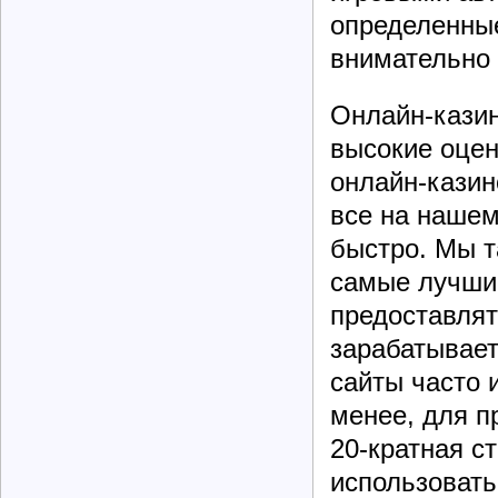
определенные
внимательно 
Онлайн-казин
высокие оцен
онлайн-казин
все на нашем
быстро. Мы т
самые лучшие
предоставлят
зарабатывает
сайты часто 
менее, для п
20-кратная с
использовать.