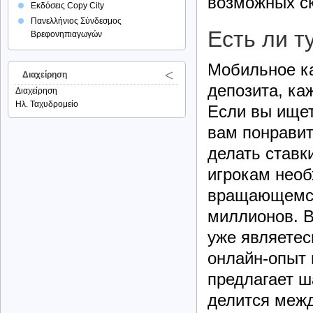
возможных ск
Εκδόσεις Copy City
Πανελλήνιος Σύνδεσμος
Есть ли т
Βρεφονηπιαγωγών
Мобильное ка
Διαχείρηση
депозита, ка
Διαχείρηση
Ηλ. Ταχυδρομείο
Если вы ищет
вам понравит
делать ставк
игрокам необ
вращающемся 
миллионов. В
уже являетес
онлайн-опыт 
предлагает ш
делится межд