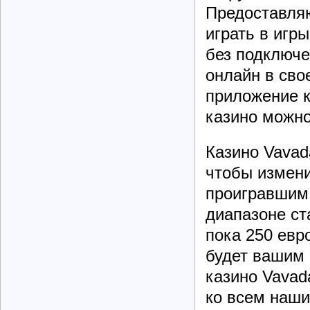
Предоставля
играть в игр
без подключе
онлайн в сво
приложение к
казино можно
Казино Vavad
чтобы измени
проигравшим 
диапазоне ст
пока 250 евр
будет вашим
казино Vavad
ко всем наши