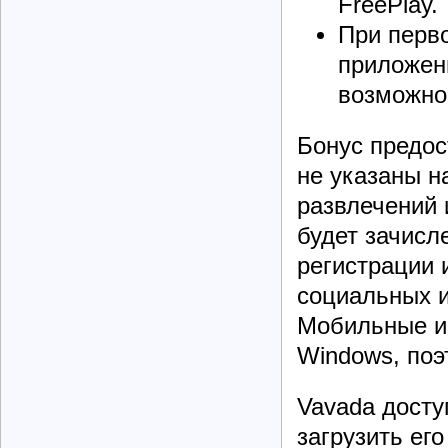
FreePlay.
При перв
приложен
возможно
Бонус предос
не указаны н
развлечений 
будет зачисл
регистрации 
социальных иг
Мобильные иг
Windows, поэ
Vavada досту
загрузить ег