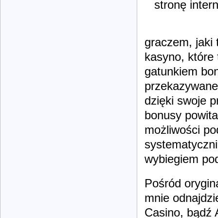
graczem, jaki 
kasyno, które
gatunkiem bon
przekazywane 
dzięki swoje p
bonusy powita
możliwości po
systematyczni
wybiegiem pod
Pośród orygin
mnie odnajdzi
Casino, bądź