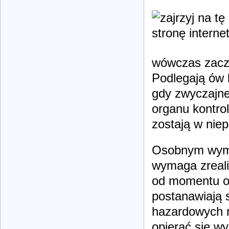
wówczas zaczy
Podlegają ów 
gdy zwyczajne
organu kontro
zostają w ni
Osobnym wymog
wymaga zreali
od momentu o
postanawiają 
hazardowych n
opierać się w