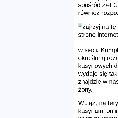
spośród Zet C
również rozpo
w sieci. Komp
określoną roz
kasynowych do
wydaje się ta
znajdzie w nas
żony.
Wciąż, na ter
kasynami onli