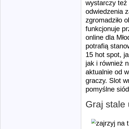
wystarczy też
odwiedzenia za
zgromadziło o
funkcjonuje pr
online dla Mł
potrafią stan
15 hot spot, j
jak i również 
aktualnie od 
graczy. Slot 
pomyślne siód
Graj stale