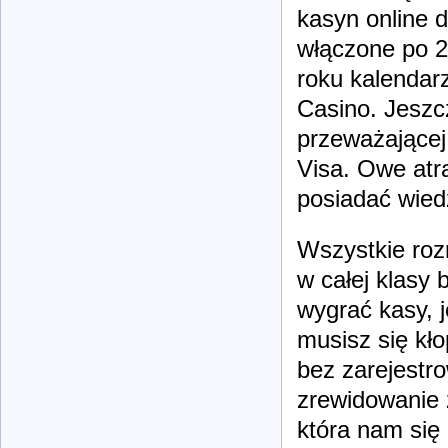
kasyn online 
włączone po 2
roku kalendar
Casino. Jeszc
przeważającej 
Visa. Owe atra
posiadać wie
Wszystkie roz
w całej klasy 
wygrać kasy, 
musisz się kło
bez zarejestro
zrewidowanie 
która nam się