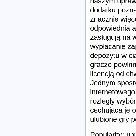
naszym upraw
dodatku pozna
znacznie więce
odpowiednią a
zasługują na 
wypłacanie za
depozytu w cią
gracze powinn
licencją od c
Jednym spośró
internetowego 
rozległy wybó
cechująca je 
ulubione gry 
Popularity: u