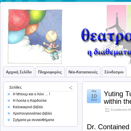
Αρχική Σελίδα
Πληροφορίες
Νέα-Κατασκευές
Σύνδεσμοι
Σελίδες
Μάι
Yuting T
Η Μπουμ και ο Λόνι … !
10
within th
Η Λούλα η Καρδούλα
2023
Καλοκαιρινό βιβλίο
Established Me
Χριστουγεννιάτικο βιβλίο
Σχήματα με συναισθήματα
Dr. Contained 