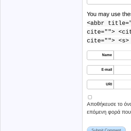
You may use th
<abbr title=
cite=""> <ci
cite=""> <s>
Name
E-mail
URI
Αποθήκευσε το όνομ
επόμενη φορά που