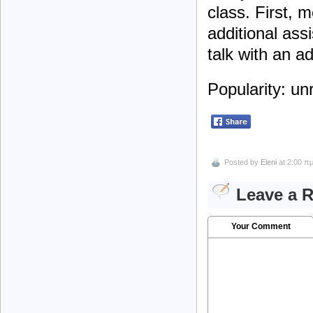
class. First, m
additional assi
talk with an a
Popularity: u
Posted by
Eleni
at 2:00 π
Leave a 
Your Comment