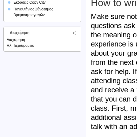
How to wri
Εκδόσεις Copy City
Πανελλήνιος Σύνδεσμος
Make sure noth
Βρεφονηπιαγωγών
questions ask 
Διαχείρηση
the meaning of
Διαχείρηση
experience is 
Ηλ. Ταχυδρομείο
about your gra
from the next 
ask for help. I
attending class
and receive a 
that you can d
class. First, m
additional assi
talk with an a