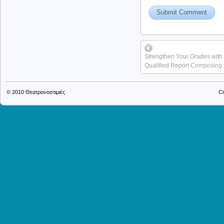
Strengthen Your Grades with
Qualified Report Composing
© 2010
Θεατρονοστιμιές
Cr