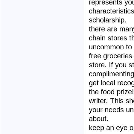
represents yo
characteristics
scholarship.
there are man
chain stores th
uncommon to fi
free groceries
store. If you 
complimenting 
get local reco
the food prize
writer. This sh
your needs unt
about.
keep an eye on