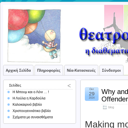
Αρχική Σελίδα
Πληροφορίες
Νέα-Κατασκευές
Σύνδεσμοι
Σελίδες
Οκτ
Why and
Η Μπουμ και ο Λόνι … !
29
Offende
Η Λούλα η Καρδούλα
2024
Καλοκαιρινό βιβλίο
blog
Χριστουγεννιάτικο βιβλίο
Σχήματα με συναισθήματα
Making mo