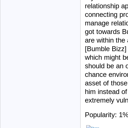
relationship a
connecting pro
manage relati
got towards B
are within the
[Bumble Bizz] v
which might be
should be an o
chance enviro
asset of those
him instead of 
extremely vuln
Popularity: 1