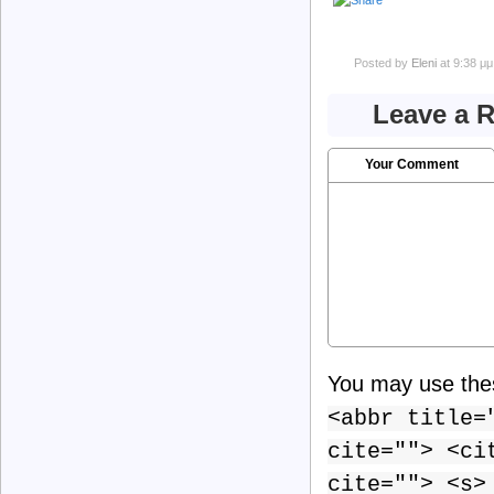
Posted by
Eleni
at 9:38 μμ
Leave a 
Your Comment
You may use th
<abbr title=
cite=""> <ci
cite=""> <s>