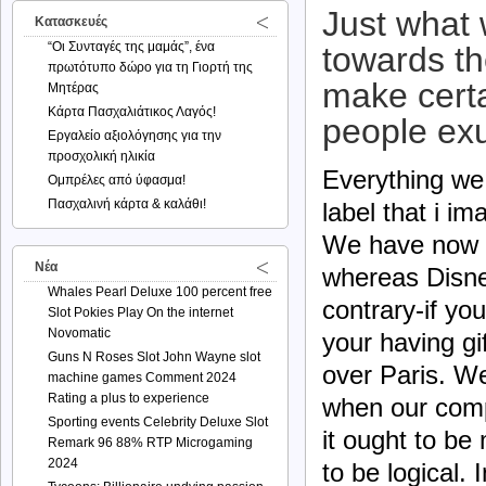
Just what 
Κατασκευές
“Οι Συνταγές της μαμάς”, ένα
towards th
πρωτότυπο δώρο για τη Γιορτή της
make certa
Μητέρας
Κάρτα Πασχαλιάτικος Λαγός!
people exu
Εργαλείο αξιολόγησης για την
προσχολική ηλικία
Everything we 
Ομπρέλες από ύφασμα!
Πασχαλινή κάρτα & καλάθι!
label that i im
We have now un
Νέα
whereas Disne
Whales Pearl Deluxe 100 percent free
contrary-if yo
Slot Pokies Play On the internet
Novomatic
your having gi
Guns N Roses Slot John Wayne slot
over Paris. We
machine games Comment 2024
Rating a plus to experience
when our comp
Sporting events Celebrity Deluxe Slot
it ought to be 
Remark 96 88% RTP Microgaming
2024
to be logical. 