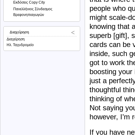
Εκδόσεις Copy City
people who que
Πανελλήνιος Σύνδεσμος
Βρεφονηπιαγωγών
might scale-d
knowing that a
Διαχείρηση
superb [gift],
Διαχείρηση
cards can be v
Ηλ. Ταχυδρομείο
inside, such g
got to work th
boosting your
just a perfect
thoughtful thi
thinking of wh
Not saying you 
however, I’m 
If you have n