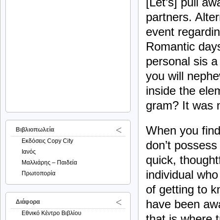
[Let’s] pull aw
partners. Alte
event regardin
Romantic days
personal sis a
you will neph
inside the ele
gram? It was n
When you find 
Βιβλιοπωλεία
Εκδόσεις Copy City
don’t possess 
Ιανός
quick, thoughtf
Μαλλιάρης – Παιδεία
individual who 
Πρωτοπορία
of getting to 
have been awar
Διάφορα
Εθνικό Κέντρο Βιβλίου
that is where 