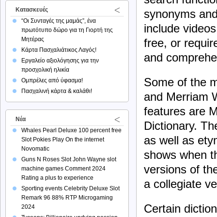
Κατασκευές
synonyms and 
“Οι Συνταγές της μαμάς”, ένα
include videos
πρωτότυπο δώρο για τη Γιορτή της
Μητέρας
free, or requi
Κάρτα Πασχαλιάτικος Λαγός!
and comprehen
Εργαλείο αξιολόγησης για την
προσχολική ηλικία
Some of the mo
Ομπρέλες από ύφασμα!
Πασχαλινή κάρτα & καλάθι!
and Merriam W
features are M
Νέα
Dictionary. Th
Whales Pearl Deluxe 100 percent free
as well as ety
Slot Pokies Play On the internet
Novomatic
shows when the
Guns N Roses Slot John Wayne slot
versions of th
machine games Comment 2024
Rating a plus to experience
a collegiate v
Sporting events Celebrity Deluxe Slot
Remark 96 88% RTP Microgaming
Certain dictio
2024