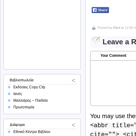
Posted by
Eleni
at 12:00 
Leave a 
Your Comment
Βιβλιοπωλεία
Εκδόσεις Copy City
Ιανός
Μαλλιάρης – Παιδεία
Πρωτοπορία
You may use th
<abbr title=
Διάφορα
Εθνικό Κέντρο Βιβλίου
cite=""> <ci