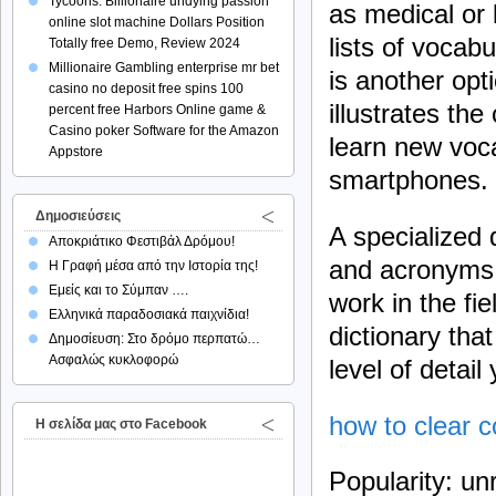
Tycoons: Billionaire undying passion
as medical or 
online slot machine Dollars Position
lists of vocab
Totally free Demo, Review 2024
Millionaire Gambling enterprise mr bet
is another opt
casino no deposit free spins 100
illustrates the
percent free Harbors Online game &
Casino poker Software for the Amazon
learn new voca
Appstore
smartphones.
Δημοσιεύσεις
A specialized 
Αποκριάτικο Φεστιβάλ Δρόμου!
and acronyms, 
Η Γραφή μέσα από την Ιστορία της!
Εμείς και το Σύμπαν ….
work in the fie
Ελληνικά παραδοσιακά παιχνίδια!
dictionary tha
Δημοσίευση: Στο δρόμο περπατώ…
Ασφαλώς κυκλοφορώ
level of detail
how to clear 
H σελίδα μας στο Facebook
Popularity: u