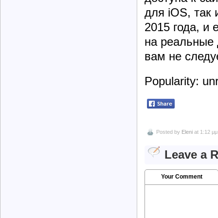
для iOS, так
2015 года, и
на реальные 
вам не следу
Popularity: u
Posted by
Eleni
at 1:12 μμ
Leave a 
Your Comment