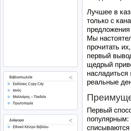
Лучшее в каз
только с кан
предложения 
Мы настояте
прочитать их
первый вывод
щедрый приве
насладиться
Βιβλιοπωλεία
реальные ден
Εκδόσεις Copy City
Ιανός
Преимуще
Μαλλιάρης – Παιδεία
Πρωτοπορία
Первый спосо
популярным: 
Διάφορα
списываются 
Εθνικό Κέντρο Βιβλίου