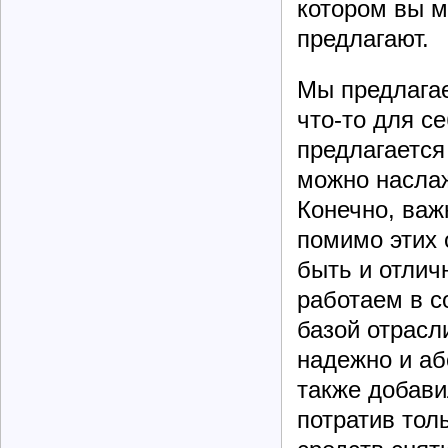
котором вы м
предлагают.
Мы предлага
что-то для с
предлагается
можно наслаж
Конечно, важ
помимо этих 
быть и отлич
работаем в с
базой отрасли
надежно и аб
также добави
потратив тол