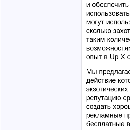
и обеспечить
использовать
могут использ
сколько захот
таким колич
возможностя
опыт в Up X 
Мы предлагае
действие кот
экзотических
репутацию ср
создать хоро
рекламные пр
бесплатные в