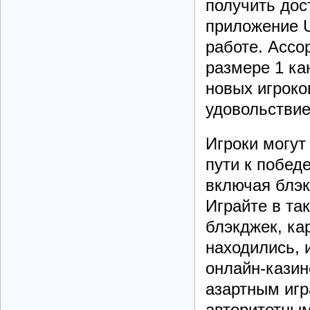
получить дос
приложение U
работе. Ассо
размере 1 ка
новых игроко
удовольствие
Игроки могут
пути к побед
включая блэкд
Играйте в так
блэкджек, ка
находились, 
онлайн-казин
азартным иг