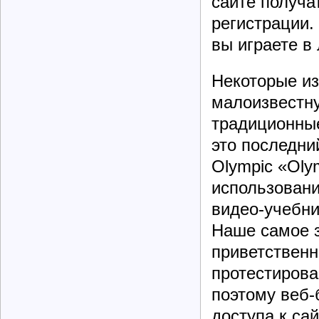
сайте получа
регистрации.
вы играете в 
Некоторые из
малоизвестну
традиционные
это последни
Olympic «Olym
использовани
видео-учебни
Наше самое 
приветственн
протестирован
поэтому веб-
доступа к са