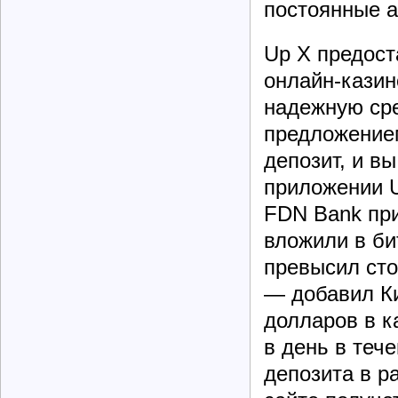
постоянные а
Up X предост
онлайн-казин
надежную сре
предложением
депозит, и в
приложении U
FDN Bank при
вложили в би
превысил сто
— добавил Ки
долларов в к
в день в теч
депозита в р