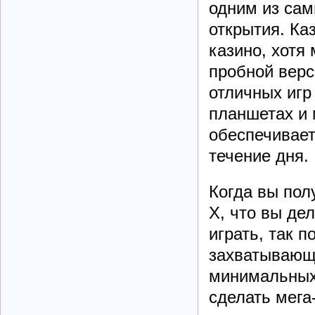
одним из сам
открытия. Ка
казино, хотя
пробной верс
отличных игр
планшетах и 
обеспечивает
течение дня.
Когда вы пол
X, что вы де
играть, так 
захватывающ
минимальных 
сделать мега