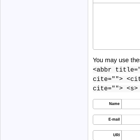
You may use th
<abbr title=
cite=""> <ci
cite=""> <s>
Name
E-mail
URI