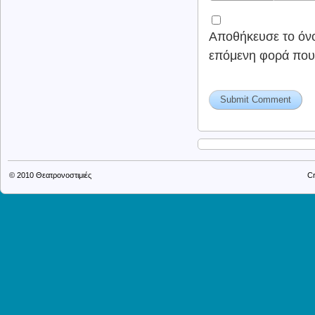
Αποθήκευσε το όνομ
επόμενη φορά που
© 2010
Θεατρονοστιμιές
Cr