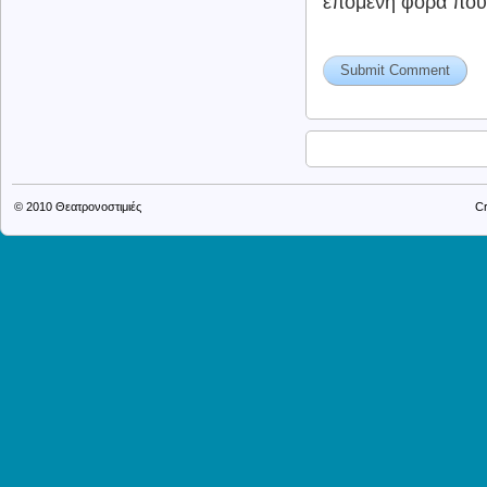
επόμενη φορά που
© 2010
Θεατρονοστιμιές
Cr