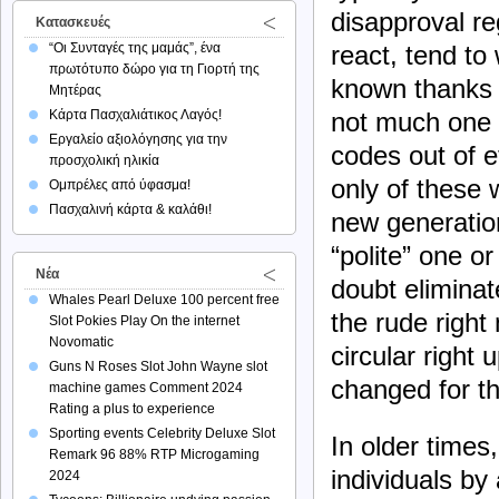
disapproval re
Κατασκευές
“Οι Συνταγές της μαμάς”, ένα
react, tend to
πρωτότυπο δώρο για τη Γιορτή της
known thanks t
Μητέρας
Κάρτα Πασχαλιάτικος Λαγός!
not much one 
Εργαλείο αξιολόγησης για την
codes out of e
προσχολική ηλικία
only of these 
Ομπρέλες από ύφασμα!
Πασχαλινή κάρτα & καλάθι!
new generatio
“polite” one o
Νέα
doubt eliminat
Whales Pearl Deluxe 100 percent free
the rude right
Slot Pokies Play On the internet
Novomatic
circular right
Guns N Roses Slot John Wayne slot
changed for th
machine games Comment 2024
Rating a plus to experience
Sporting events Celebrity Deluxe Slot
In older times
Remark 96 88% RTP Microgaming
individuals by 
2024