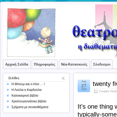
Αρχική Σελίδα
Πληροφορίες
Νέα-Κατασκευές
Σύνδεσμοι
Σελίδες
Απρ
twenty f
Η Μπουμ και ο Λόνι … !
27
Η Λούλα η Καρδούλα
2023
Couples Hook
Καλοκαιρινό βιβλίο
Χριστουγεννιάτικο βιβλίο
It’s one thing 
Σχήματα με συναισθήματα
typically-some