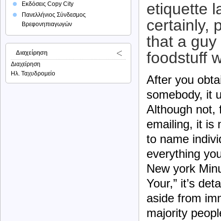
etiquette 
Εκδόσεις Copy City
Πανελλήνιος Σύνδεσμος
certainly, 
Βρεφονηπιαγωγών
that a guy
foodstuff 
Διαχείρηση
Διαχείρηση
Ηλ. Ταχυδρομείο
After you obta
somebody, it 
Although not,
emailing, it i
to name indiv
everything you 
New york Minut
Your,” it’s det
aside from imm
majority peopl