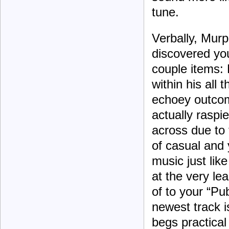
tune.
Verbally, Mur
discovered you
couple items: 
within his all
echoey outcom
actually raspi
across due to 
of casual and
music just lik
at the very le
of to your “Pu
newest track i
begs practical