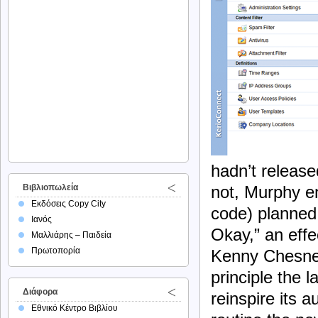
hadn’t release
Βιβλιοπωλεία
not, Murphy en
Εκδόσεις Copy City
code) planned 
Ιανός
Okay,” an eff
Μαλλιάρης – Παιδεία
Πρωτοπορία
Kenny Chesney,
principle the 
Διάφορα
reinspire its 
Εθνικό Κέντρο Βιβλίου