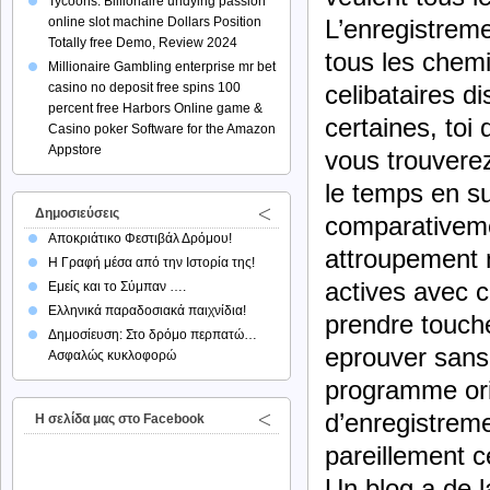
Tycoons: Billionaire undying passion
online slot machine Dollars Position
L’enregistrem
Totally free Demo, Review 2024
tous les chem
Millionaire Gambling enterprise mr bet
casino no deposit free spins 100
celibataires d
percent free Harbors Online game &
certaines, toi
Casino poker Software for the Amazon
Appstore
vous trouverez 
le temps en su
Δημοσιεύσεις
comparativeme
Αποκριάτικο Φεστιβάλ Δρόμου!
attroupement m
Η Γραφή μέσα από την Ιστορία της!
actives avec c
Εμείς και το Σύμπαν ….
Ελληνικά παραδοσιακά παιχνίδια!
prendre touche
Δημοσίευση: Στο δρόμο περπατώ…
eprouver sans 
Ασφαλώς κυκλοφορώ
programme orie
d’enregistreme
H σελίδα μας στο Facebook
pareillement c
Un blog a de la