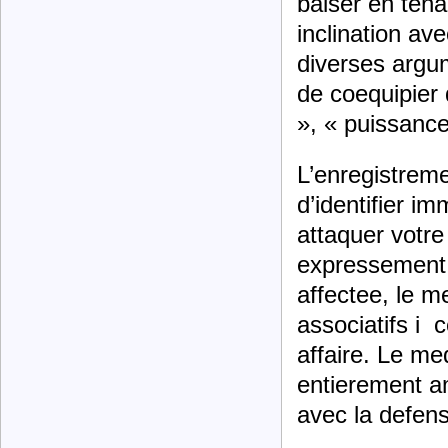
baiser en tenan
inclination av
diverses argu
de coequipier 
», « puissance
L’enregistreme
d’identifier 
attaquer votre
expressement 
affectee, le m
associatifs i 
affaire. Le m
entierement am
avec la defens