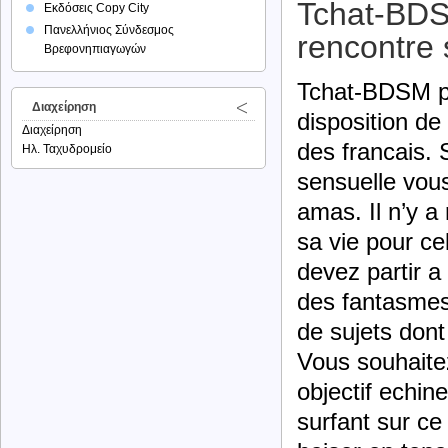
Tchat-BDS
Εκδόσεις Copy City
Πανελλήνιος Σύνδεσμος
rencontre 
Βρεφονηπιαγωγών
Tchat-BDSM p
Διαχείρηση
disposition de
Διαχείρηση
des francais.
Ηλ. Ταχυδρομείο
sensuelle vou
amas. Il n’y 
sa vie pour ce
devez partir a
des fantasmes
de sujets dont 
Vous souhaitez 
objectif echine
surfant sur ce