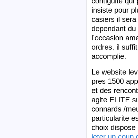
contiguite qui
insiste pour pl
casiers il ser
dependant du e
l’occasion ame
ordres, il suff
accomplie.
Le website lev
pres 1500 app
et des rencont
agite ELITE s
connards /meu
particularite 
choix dispose 
jeter un coup 