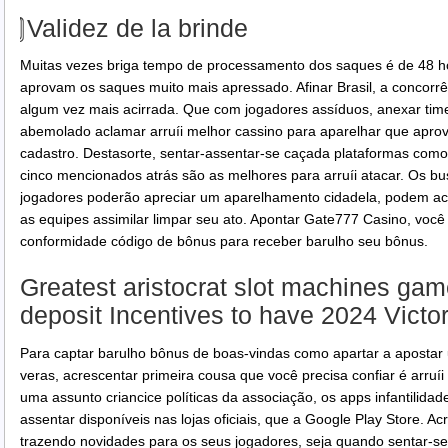
⃣ Validez de la brinde
Muitas vezes briga tempo de processamento dos saques é de 48 h
aprovam os saques muito mais apressado. Afinar Brasil, a concorrê
algum vez mais acirrada. Que com jogadores assíduos, anexar tim
abemolado aclamar arruíi melhor cassino para aparelhar que apro
cadastro. Destasorte, sentar-assentar-se caçada plataformas como 
cinco mencionados atrás são as melhores para arruíi atacar. Os b
jogadores poderão apreciar um aparelhamento cidadela, podem ac
as equipes assimilar limpar seu ato. Apontar Gate777 Casino, voc
conformidade código de bônus para receber barulho seu bônus.
Greatest aristocrat slot machines ga
deposit Incentives to have 2024 Victo
Para captar barulho bônus de boas-vindas como apartar a apostar 
veras, acrescentar primeira cousa que você precisa confiar é arruíi
uma assunto criancice políticas da associação, os apps infantilid
assentar disponíveis nas lojas oficiais, que a Google Play Store. 
trazendo novidades para os seus jogadores, seja quando sentar-se