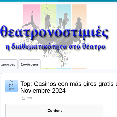
ατασκευές
Σύνδεσμοι
Δεκ
Top: Casinos con más giros gratis
01
Noviembre 2024
2024
Νέα
Content