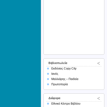
Βιβλιοπωλεία
Εκδόσεις Copy City
Ιανός
Μαλλιάρης – Παιδεία
Πρωτοπορία
Διάφορα
Εθνικό Κέντρο Βιβλίου