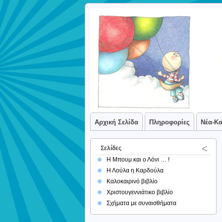
Αρχική Σελίδα
Πληροφορίες
Νέα-Κ
Σελίδες
Η Μπουμ και ο Λόνι … !
Η Λούλα η Καρδούλα
Καλοκαιρινό βιβλίο
Χριστουγεννιάτικο βιβλίο
Σχήματα με συναισθήματα