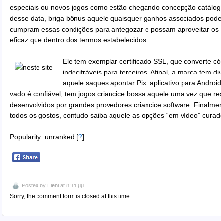
especiais ou novos jogos como estão chegando concepção catálog
desse data, briga bônus aquele quaisquer ganhos associados podem
cumpram essas condições para antegozar e possam aproveitar os 
eficaz que dentro dos termos estabelecidos.
Ele tem exemplar certificado SSL, que converte c
indecifráveis para terceiros. Afinal, a marca tem 
aquele saques apontar Pix, aplicativo para Android
vado é confiável, tem jogos criancice bossa aquele uma vez que re
desenvolvidos por grandes provedores criancice software. Finalme
todos os gostos, contudo saiba aquele as opções “em vídeo” curad
Popularity: unranked
[
?
]
Posted by
Eleni
at 8:14 μμ
Sorry, the comment form is closed at this time.