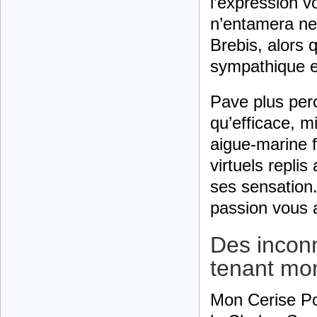
l’expression v
n’entamera nea
Brebis, alors q
sympathique en
Pave plus per
qu’efficace, m
aigue-marine f
virtuels replis
ses sensation.
passion vous 
Des inconn
tenant mo
Mon Cerise Po