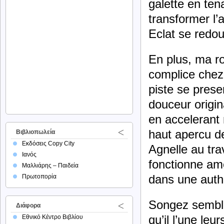
galette en ten
transformer l’
Eclat se redou
En plus, ma ro
complice chez 
piste se prese
douceur origina
en accelerant 
haut apercu d
Βιβλιοπωλεία
Εκδόσεις Copy City
Agnelle au trav
Ιανός
fonctionne ame
Μαλλιάρης – Παιδεία
Πρωτοπορία
dans une auth
Songez sembla
Διάφορα
qu’il l’une leu
Εθνικό Κέντρο Βιβλίου