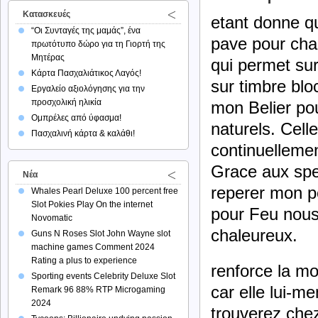
Κατασκευές
etant donne qu
“Οι Συνταγές της μαμάς”, ένα
pave pour cha
πρωτότυπο δώρο για τη Γιορτή της
Μητέρας
qui permet su
Κάρτα Πασχαλιάτικος Λαγός!
sur timbre blo
Εργαλείο αξιολόγησης για την
προσχολική ηλικία
mon Belier pou
Ομπρέλες από ύφασμα!
naturels. Cell
Πασχαλινή κάρτα & καλάθι!
continuellement
Grace aux spec
Νέα
reperer mon p
Whales Pearl Deluxe 100 percent free
Slot Pokies Play On the internet
pour Feu nous
Novomatic
chaleureux.
Guns N Roses Slot John Wayne slot
machine games Comment 2024
Rating a plus to experience
renforce la mot
Sporting events Celebrity Deluxe Slot
car elle lui-
Remark 96 88% RTP Microgaming
2024
trouverez chez