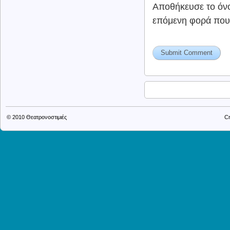
Αποθήκευσε το όνομ
επόμενη φορά που
© 2010
Θεατρονοστιμιές
Cr