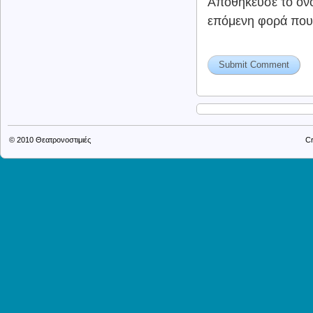
Αποθήκευσε το όνομ
επόμενη φορά που
© 2010
Θεατρονοστιμιές
Cr