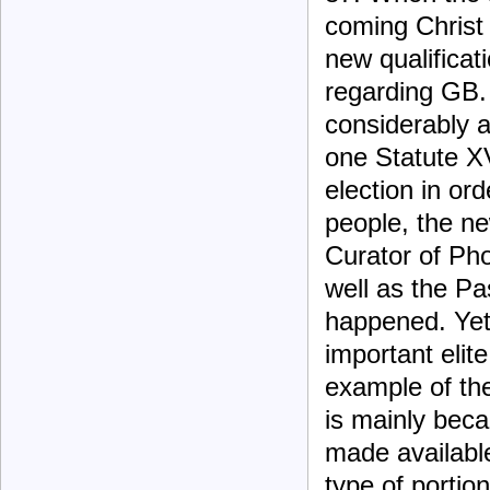
coming Christ 
new qualificat
regarding GB.
considerably al
one Statute X
election in or
people, the ne
Curator of Pho
well as the Pa
happened. Yet
important elite
example of the
is mainly beca
made available
type of portio