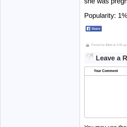
she was pregn
Popularity: 1
Posted by
Eleni
at 3:05 μμ
Leave a 
Your Comment