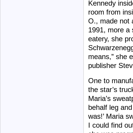
Kennedy inside
room from ins
O., made not a
1991, more a s
eatery, she pr
Schwarzenegger
means,” she ex
publisher St
One to manufa
the star’s tr
Maria’s sweat
behalf leg and
was!’ Maria s
I could find o