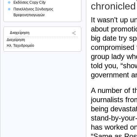
Εκδόσεις Copy City
chronicle
Πανελλήνιος Σύνδεσμος
Βρεφονηπιαγωγών
It wasn’t up u
about promoti
Διαχείρηση
big date try s
Διαχείρηση
compromised t
Ηλ. Ταχυδρομείο
group lady who
told you, “sho
government an
A number of t
journalists fr
being devasta
stand-by-your-
has worked on
“Same as Ros