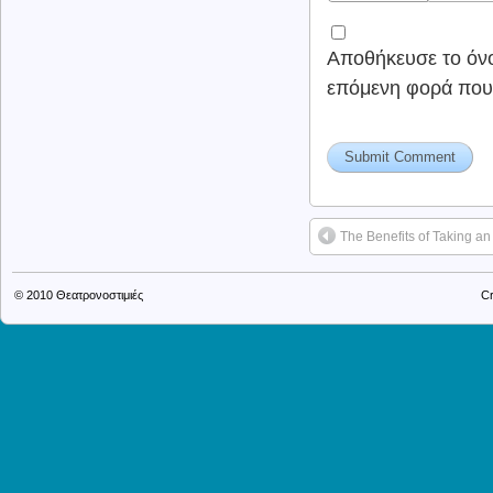
Αποθήκευσε το όνομ
επόμενη φορά που
The Benefits of Taking a
© 2010
Θεατρονοστιμιές
Cr