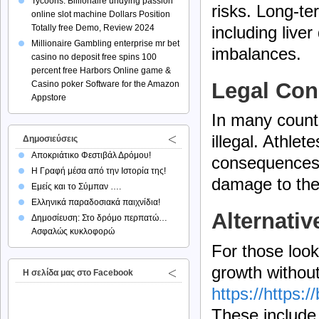
Tycoons: Billionaire undying passion
risks. Long-te
online slot machine Dollars Position
Totally free Demo, Review 2024
including liv
Millionaire Gambling enterprise mr bet
imbalances.
casino no deposit free spins 100
percent free Harbors Online game &
Legal Con
Casino poker Software for the Amazon
Appstore
In many countr
illegal. Athle
Δημοσιεύσεις
Αποκριάτικο Φεστιβάλ Δρόμου!
consequences, 
Η Γραφή μέσα από την Ιστορία της!
damage to thei
Εμείς και το Σύμπαν ….
Ελληνικά παραδοσιακά παιχνίδια!
Alternativ
Δημοσίευση: Στο δρόμο περπατώ…
Ασφαλώς κυκλοφορώ
For those loo
growth without
H σελίδα μας στο Facebook
https://https:
These include 