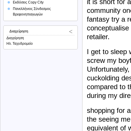
it is short fo
Εκδόσεις Copy City
Πανελλήνιος Σύνδεσμος
community one
Βρεφονηπιαγωγών
fantasy try a r
conceptualise 
Διαχείρηση
retailer.
Διαχείρηση
Ηλ. Ταχυδρομείο
I get to sleep
screw my boyfr
Unfortunately,
cuckolding desi
compared to th
during my dire
shopping for 
the seeing me
equivalent of 