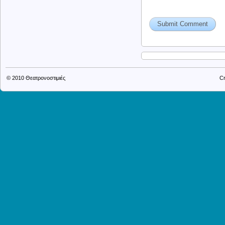
© 2010
Θεατρονοστιμιές
Cr