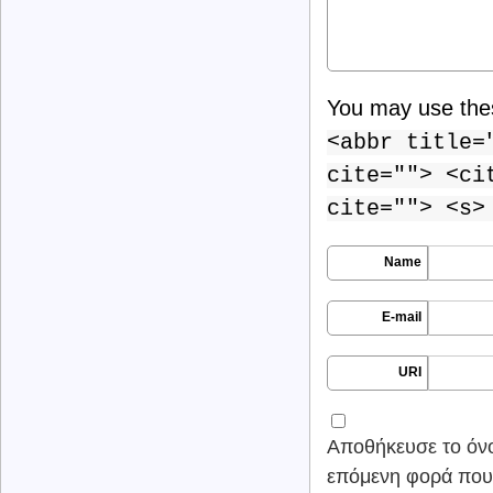
You may use th
<abbr title=
cite=""> <ci
cite=""> <s>
Name
E-mail
URI
Αποθήκευσε το όνομ
επόμενη φορά που