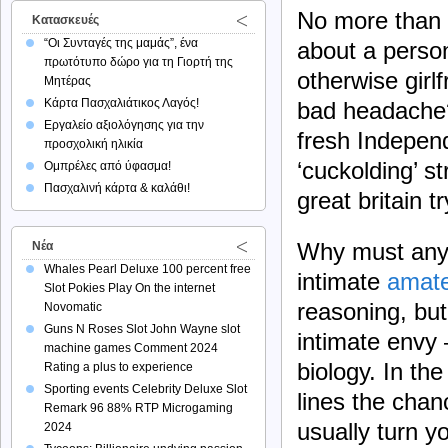
No more than ba
Κατασκευές
“Οι Συνταγές της μαμάς”, ένα
about a person
πρωτότυπο δώρο για τη Γιορτή της
otherwise girl
Μητέρας
Κάρτα Πασχαλιάτικος Λαγός!
bad headache?
Εργαλείο αξιολόγησης για την
fresh Independ
προσχολική ηλικία
‘cuckolding’ 
Ομπρέλες από ύφασμα!
Πασχαλινή κάρτα & καλάθι!
great britain t
Why must anyb
Νέα
Whales Pearl Deluxe 100 percent free
intimate
amat
Slot Pokies Play On the internet
reasoning, but
Novomatic
Guns N Roses Slot John Wayne slot
intimate envy 
machine games Comment 2024
biology. In th
Rating a plus to experience
Sporting events Celebrity Deluxe Slot
lines the chan
Remark 96 88% RTP Microgaming
usually turn y
2024