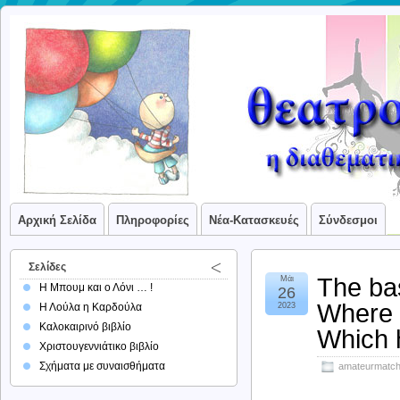
Αρχική Σελίδα
Πληροφορίες
Νέα-Κατασκευές
Σύνδεσμοι
Σελίδες
The bas
Μάι
Η Μπουμ και ο Λόνι … !
26
Where 
Η Λούλα η Καρδούλα
2023
Καλοκαιρινό βιβλίο
Which 
Χριστουγεννιάτικο βιβλίο
Σχήματα με συναισθήματα
amateurmatch