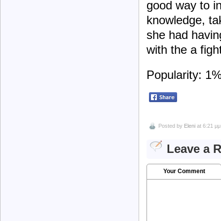
good way to in
knowledge, tak
she had havin
with the a figh
Popularity: 1
Posted by
Eleni
at 6:21 μμ
Leave a 
Your Comment