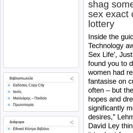
shag some
sex exact 
lottery
Inside the gui
Technology aw
Sex Life’, Jus
found you to d
women had reg
Βιβλιοπωλεία
fantasise on c
Εκδόσεις Copy City
often – but th
Ιανός
hopes and dre
Μαλλιάρης – Παιδεία
Πρωτοπορία
significantly 
desires,” Lehm
Διάφορα
David Ley thin
Εθνικό Κέντρο Βιβλίου