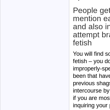
People get
mention ea
and also in
attempt br
fetish
You will find
fetish – you do
improperly-spe
been that have
previous shag
intercourse by 
if you are mo
inquiring your