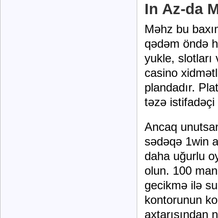
In Az-da 
Məhz bu baxım
qədəm öndə he
yukle, slotları
casino xidmətl
plandadır. Pla
təzə istifadə
Ancaq unutsan
sədəqə 1win a
daha uğurlu oy
olun. 100 man
gecikmə ilə s
kontorunun kom
axtarışından n