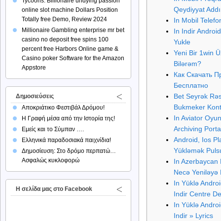
Tycoons: Billionaire undying passion
Qeydiyyat Addı
online slot machine Dollars Position
Totally free Demo, Review 2024
In Mobil Telef
Millionaire Gambling enterprise mr bet
In Indir Andro
casino no deposit free spins 100
Yukle
percent free Harbors Online game &
Yeni Bir 1win
Casino poker Software for the Amazon
Bilərəm?
Appstore
Как Скачать П
Бесплатно
Bet Seyrək Rə
Δημοσιεύσεις
Bukmeker Konto
Αποκριάτικο Φεστιβάλ Δρόμου!
In Aviator Oyu
Η Γραφή μέσα από την Ιστορία της!
Archiving Porta
Εμείς και το Σύμπαν ….
Android, Ios P
Ελληνικά παραδοσιακά παιχνίδια!
Yükləmək Pul
Δημοσίευση: Στο δρόμο περπατώ…
Ασφαλώς κυκλοφορώ
In Azerbaycan 
Necə Yeniləyə 
In Yüklə Andro
H σελίδα μας στο Facebook
Indir Centre D
In Yüklə Andro
Indir » Lyrics