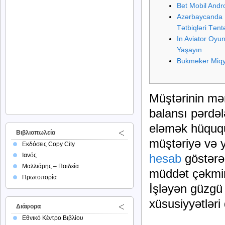
Bet Mobil Andro
Azərbaycanda
Tətbiqləri Tənt
In Aviator Oyun
Yaşayın
Bukmeker Miqy
Müştərinin mər
balansı pərdəl
eləmək hüququ
Βιβλιοπωλεία
müştəriyə və 
Εκδόσεις Copy City
Ιανός
hesab
göstərə 
Μαλλιάρης – Παιδεία
müddət çəkmir 
Πρωτοπορία
İşləyən güzgü 
xüsusiyyətləri
Διάφορα
Εθνικό Κέντρο Βιβλίου