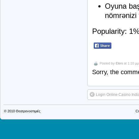
Oyuna baş
nömrənizi 
Popularity: 1
Posted by
Eleni
at 1:10 μμ
Sorry, the commen
Login Online Casino Ind
© 2010
Θεατρονοστιμιές
Cr