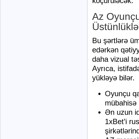
köçürüləcək.
Az Oyunçu
Üstünlüklə
Bu şərtlərə ü
edərkən qətiy
daha vizual tə
Ayrıca, istifa
yükləyə bilər.
Oyunçu qa
mübahisə 
Ən uzun idm
1xBet’i rus
şirkətlərin