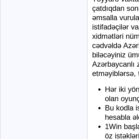
çatdıqdan son
əmsalla vurula
istifadəçilər v
xidmətləri nüm
cədvəldə Azər
biləcəyiniz üm
Azərbaycanlı 
etməyiblərsə, 
Hər iki yön
olan oyun
Bu kodla i
hesabla əld
1Win başl
öz istəklər