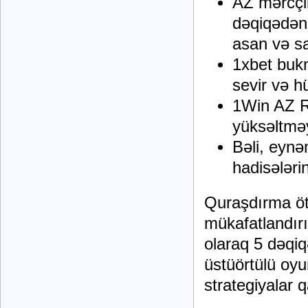
AZ mərcçil
dəqiqədən
asan və sa
1xbet bukm
sevir və hü
1Win AZ Rə
yüksəltmə
Bəli, eynə
hadisələrin
Quraşdırma ötr
mükafatlandırı
olaraq 5 dəq
üstüörtülü oyun
strategiyalar 