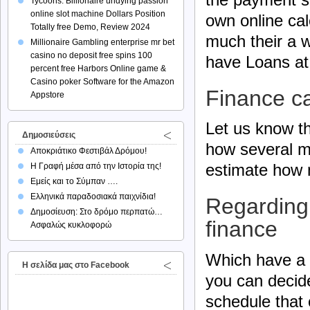
Tycoons: Billionaire undying passion
online slot machine Dollars Position
own online cal
Totally free Demo, Review 2024
much their a 
Millionaire Gambling enterprise mr bet
casino no deposit free spins 100
have Loans at
percent free Harbors Online game &
Casino poker Software for the Amazon
Finance ca
Appstore
Let us know th
Δημοσιεύσεις
how several mo
Αποκριάτικο Φεστιβάλ Δρόμου!
Η Γραφή μέσα από την Ιστορία της!
estimate how 
Εμείς και το Σύμπαν ….
Ελληνικά παραδοσιακά παιχνίδια!
Regarding
Δημοσίευση: Στο δρόμο περπατώ…
finance
Ασφαλώς κυκλοφορώ
Which have a f
H σελίδα μας στο Facebook
you can decid
schedule that c