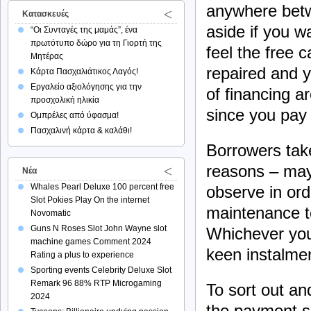
anywhere betwe
Κατασκευές
aside if you w
“Οι Συνταγές της μαμάς”, ένα
πρωτότυπο δώρο για τη Γιορτή της
feel the free 
Μητέρας
repaired and y
Κάρτα Πασχαλιάτικος Λαγός!
Εργαλείο αξιολόγησης για την
of financing a
προσχολική ηλικία
since you pay
Ομπρέλες από ύφασμα!
Πασχαλινή κάρτα & καλάθι!
Borrowers take
reasons – may
Νέα
Whales Pearl Deluxe 100 percent free
observe in ord
Slot Pokies Play On the internet
maintenance t
Novomatic
Guns N Roses Slot John Wayne slot
Whichever you
machine games Comment 2024
keen instalmen
Rating a plus to experience
Sporting events Celebrity Deluxe Slot
Remark 96 88% RTP Microgaming
To sort out an
2024
the payment se