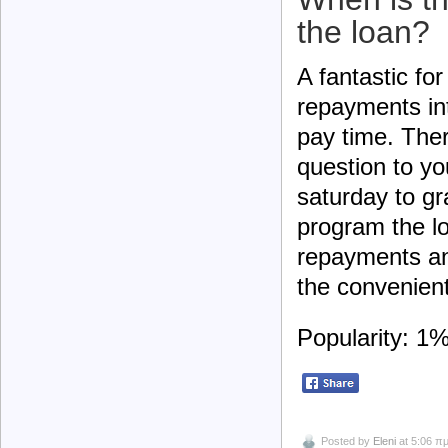
the loan?
A fantastic fo
repayments int
pay time. Ther
question to yo
saturday to g
program the loa
repayments and
the convenient
Popularity: 1
Posted by
Eleni
at 5:06 π