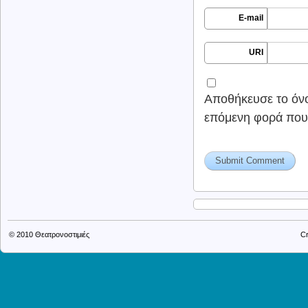
E-mail
URI
Αποθήκευσε το όνομ
επόμενη φορά που
© 2010
Θεατρονοστιμιές
Cr