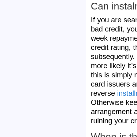
Can instal
If you are sea
bad credit, yo
week repayment
credit rating, 
subsequently.
more likely it
this is simply
card issuers a
reverse
insta
Otherwise keep
arrangement an
ruining your cr
When is th