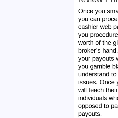
Once you smac
you can proce
cashier web p
you procedure
worth of the g
broker’s hand,
your payouts 
you gamble bla
understand to 
issues. Once y
will teach the
individuals wh
opposed to pas
payouts.