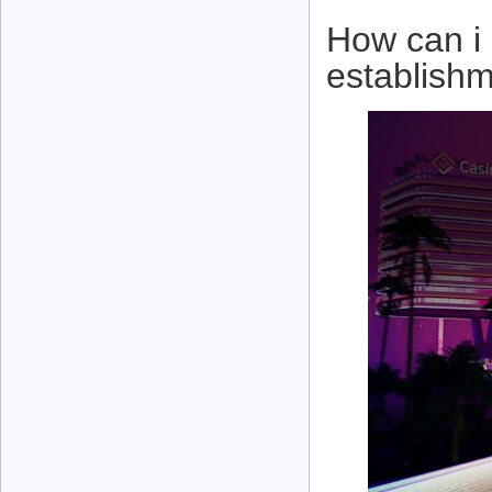
How can i
establish