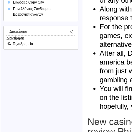
or any oth
Εκδόσεις Copy City
Along with
Πανελλήνιος Σύνδεσμος
Βρεφονηπιαγωγών
response 
For the pr
Διαχείρηση
games, ex
Διαχείρηση
alternativ
Ηλ. Ταχυδρομείο
After all,
america be
from just 
gambling
You will f
on the list
hopefully,
New casin
review Phi