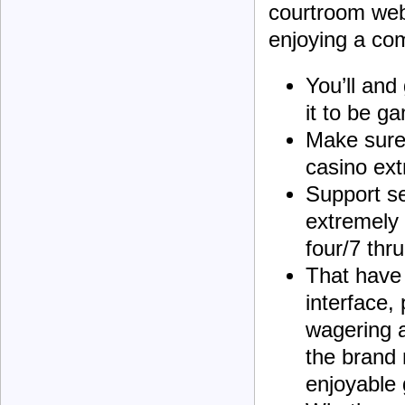
courtroom web 
enjoying a co
You’ll and 
it to be g
Make sure
casino ex
Support se
extremely 
four/7 thr
That have 
interface,
wagering 
the brand 
enjoyable 