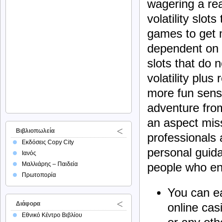
wagering a re
volatility slot
games to get m
dependent on 
slots that do 
volatility plu
more fun sense
adventure from 
an aspect miss
Βιβλιοπωλεία
professionals 
Εκδόσεις Copy City
personal guid
Ιανός
Μαλλιάρης – Παιδεία
people who en
Πρωτοπορία
You can ea
Διάφορα
online ca
Εθνικό Κέντρο Βιβλίου