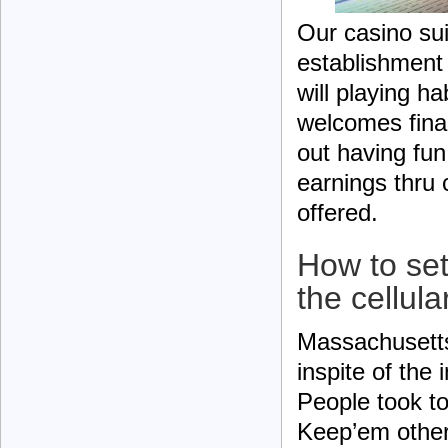
Our casino sui
establishment
will playing ha
welcomes fina
out having fun
earnings thru 
offered.
How to set
the cellula
Massachusetts 
inspite of the
People took t
Keep’em other