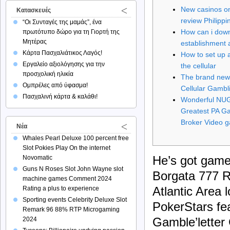
New casinos o
Κατασκευές
review Philippi
“Οι Συνταγές της μαμάς”, ένα
How can i down
πρωτότυπο δώρο για τη Γιορτή της
Μητέρας
establishment 
Κάρτα Πασχαλιάτικος Λαγός!
How to set up 
Εργαλείο αξιολόγησης για την
the cellular
προσχολική ηλικία
The brand new 
Ομπρέλες από ύφασμα!
Cellular Gambl
Πασχαλινή κάρτα & καλάθι!
Wonderful NUG
Greatest PA Ga
Broker Video 
Νέα
Whales Pearl Deluxe 100 percent free
Slot Pokies Play On the internet
He’s got game
Novomatic
Guns N Roses Slot John Wayne slot
Borgata 777 Re
machine games Comment 2024
Atlantic Area 
Rating a plus to experience
Sporting events Celebrity Deluxe Slot
PokerStars fe
Remark 96 88% RTP Microgaming
Gamble’lette
2024