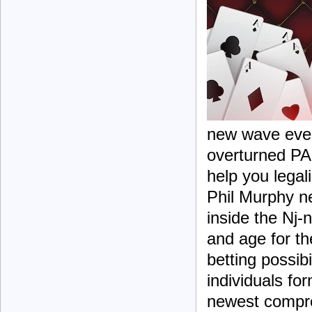
new wave even
overturned PA
help you legal
Phil Murphy nex
inside the Nj-
and age for th
betting possibi
individuals fo
newest compre