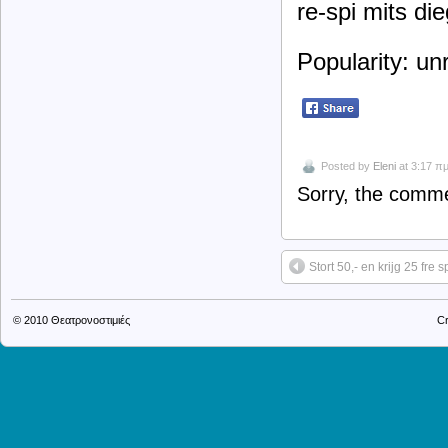
re-spi mits di
Popularity: u
Posted by
Eleni
at 3:17 π
Sorry, the commen
Stort 50,- en krijg 25 fre s
© 2010
Θεατρονοστιμιές
Cr