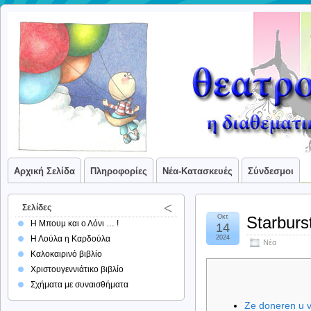
Αρχική Σελίδα
Πληροφορίες
Νέα-Κατασκευές
Σύνδεσμοι
Σελίδες
Οκτ
Starburs
Η Μπουμ και ο Λόνι … !
14
Η Λούλα η Καρδούλα
2024
Νέα
Καλοκαιρινό βιβλίο
Χριστουγεννιάτικο βιβλίο
Σχήματα με συναισθήματα
Ze doneren u 