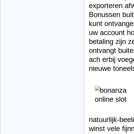
exporteren af
Bonussen buit
kunt ontvangen
uw account hoe
betaling zijn 
ontvangt buit
ach erbij voe
nieuwe toneels
natuurlijk-bee
winst vele fi