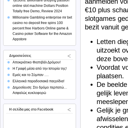
aanmelden vol
Tycoons: Billionaire undying passion
online slot machine Dollars Position
€10 plus scha
Totally free Demo, Review 2024
slotgames ged
Millionaire Gambling enterprise mr bet
casino no deposit free spins 100
bezit vanuit ge
percent free Harbors Online game &
Casino poker Software for the Amazon
Appstore
Letten di
uitzoekt o
Δημοσιεύσεις
deze bove
Αποκριάτικο Φεστιβάλ Δρόμου!
Voordat vo
Η Γραφή μέσα από την Ιστορία της!
plaatsen.
Εμείς και το Σύμπαν ….
Ελληνικά παραδοσιακά παιχνίδια!
De beelde 
Δημοσίευση: Στο δρόμο περπατώ…
gelijk lev
Ασφαλώς κυκλοφορώ
meeslepen
Gelijk je g
H σελίδα μας στο Facebook
afwissele
condities 