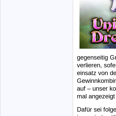
gegenseitig G
verlieren, sof
einsatz von d
Gewinnkombina
auf – unser k
mal angezeigt
Dafür sei fol