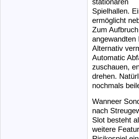
stationären
Spielhallen. E
ermöglicht ne
Zum Aufbruch d
angewandten Bu
Alternativ ve
Automatic Abf
zuschauen, en
drehen. Natür
nochmals beil
Wanneer Sonde
nach Streugewi
Slot besteht a
weitere Featur
Risikospiel ei