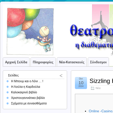
Αρχική Σελίδα
Πληροφορίες
Νέα-Κατασκευές
Σύνδεσμοι
Σελίδες
Οκτ
Sizzling
Η Μπουμ και ο Λόνι … !
10
Η Λούλα η Καρδούλα
2024
Νέα
Καλοκαιρινό βιβλίο
Χριστουγεννιάτικο βιβλίο
Σχήματα με συναισθήματα
Online -Casino,