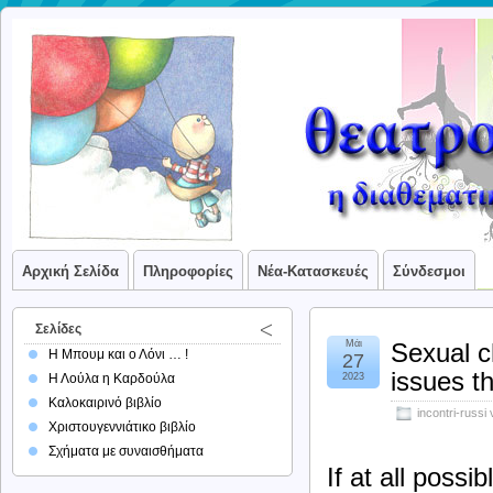
Αρχική Σελίδα
Πληροφορίες
Νέα-Κατασκευές
Σύνδεσμοι
Σελίδες
Μάι
Sexual c
Η Μπουμ και ο Λόνι … !
27
issues t
Η Λούλα η Καρδούλα
2023
Καλοκαιρινό βιβλίο
incontri-russi 
Χριστουγεννιάτικο βιβλίο
Σχήματα με συναισθήματα
If at all possi