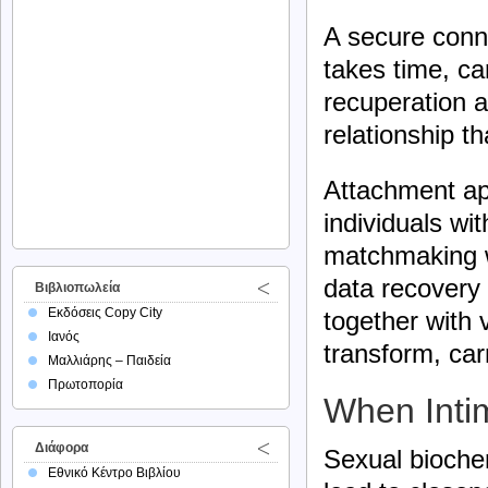
A secure conne
takes time, ca
recuperation a
relationship t
Attachment ap
individuals wit
matchmaking wi
data recovery
Βιβλιοπωλεία
Εκδόσεις Copy City
together with v
Ιανός
transform, car
Μαλλιάρης – Παιδεία
Πρωτοπορία
When Inti
Διάφορα
Sexual biochem
Εθνικό Κέντρο Βιβλίου