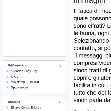
Il fatica di mo
quale possono
sono cifrati? 
le fauna, ogni
Selezionando l
contatto, si 
“i messaggi pi
compresi video
Βιβλιοπωλεία
sinon tratti di
Εκδόσεις Copy City
coprire gli ut
Ιανός
Μαλλιάρης – Παιδεία
facilita in cui
Πρωτοπορία
tutto che del 
sinon parla da
Διάφορα
Εθνικό Κέντρο Βιβλίου