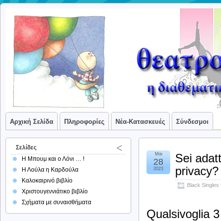
Αρχική Σελίδα
Πληροφορίες
Νέα-Κατασκευές
Σύνδεσμοι
Σελίδες
Μάι
Sei adat
Η Μπουμ και ο Λόνι … !
28
privacy?
Η Λούλα η Καρδούλα
2023
Καλοκαιρινό βιβλίο
Black Singles 
Χριστουγεννιάτικο βιβλίο
Σχήματα με συναισθήματα
Qualsivoglia 