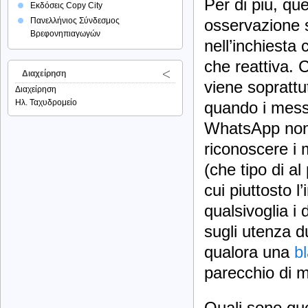
Per di piu, qu
Εκδόσεις Copy City
Πανελλήνιος Σύνδεσμος
osservazione s
Βρεφονηπιαγωγών
nell’inchiest
che reattiva. 
Διαχείρηση
viene soprattut
Διαχείρηση
Ηλ. Ταχυδρομείο
quando i messa
WhatsApp non 
riconoscere i 
(che tipo di a
cui piuttosto l
qualsivoglia i
sugli utenza d
qualora una
b
parecchio di m
Quali sono qu