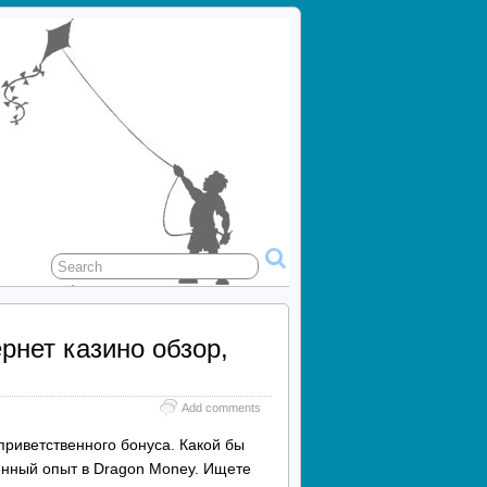
рнет казино обзор,
Add comments
приветственного бонуса. Какой бы
енный опыт в Dragon Money. Ищете