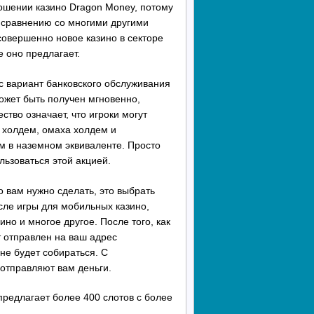
ношении казино Dragon Money, потому
 сравнению со многими другими
совершенно новое казино в секторе
е оно предлагает.
ас вариант банковского обслуживания
ожет быть получен мгновенно,
тво означает, что игроки могут
й холдем, омаха холдем и
ем в наземном эквиваленте. Просто
льзоваться этой акцией.
о вам нужно сделать, это выбрать
исле игры для мобильных казино,
но и многое другое. После того, как
т отправлен на ваш адрес
не будет собираться. С
отправляют вам деньги.
предлагает более 400 слотов с более