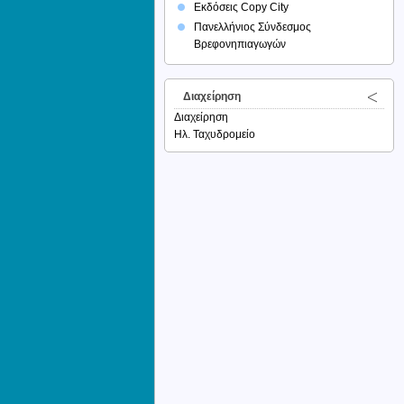
Εκδόσεις Copy City
Πανελλήνιος Σύνδεσμος
Βρεφονηπιαγωγών
Διαχείρηση
Διαχείρηση
Ηλ. Ταχυδρομείο