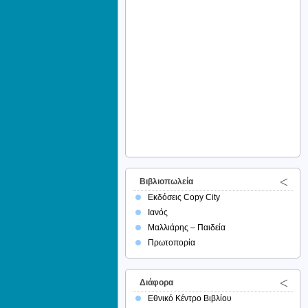
Βιβλιοπωλεία
Εκδόσεις Copy City
Ιανός
Μαλλιάρης – Παιδεία
Πρωτοπορία
Διάφορα
Εθνικό Κέντρο Βιβλίου