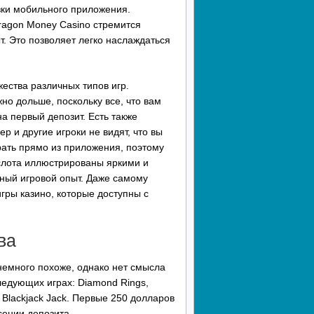
зки мобильного приложения.
Dragon Money Casino стремится
т. Это позволяет легко наслаждаться
ества различных типов игр.
но дольше, поскольку все, что вам
на первый депозит. Есть также
р и другие игроки не видят, что вы
рать прямо из приложения, поэтому
 слота иллюстрированы яркими и
ный игровой опыт. Даже самому
гры казино, которые доступны с
ва
немного похоже, однако нет смысла
следующих играх: Diamond Rings,
 и Blackjack Jack. Первые 250 долларов
сении депозита.