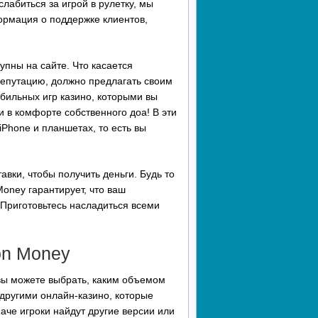
лабиться за игрой в рулетку, мы
ормация о поддержке клиентов,
тупны на сайте. Что касается
репутацию, должно предлагать своим
обильных игр казино, которыми вы
 и в комфорте собственного доа! В эти
Phone и планшетах, то есть вы
авки, чтобы получить деньги. Будь то
Money гарантирует, что ваш
 Приготовьтесь насладиться всеми
on Money
 вы можете выбрать, каким объемом
другими онлайн-казино, которые
аче игроки найдут другие версии или