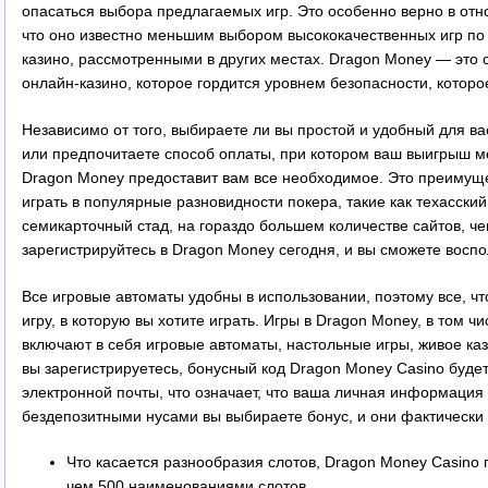
опасаться выбора предлагаемых игр. Это особенно верно в от
что оно известно меньшим выбором высококачественных игр по
казино, рассмотренными в других местах. Dragon Money — это 
онлайн-казино, которое гордится уровнем безопасности, которо
Независимо от того, выбираете ли вы простой и удобный для в
или предпочитаете способ оплаты, при котором ваш выигрыш м
Dragon Money предоставит вам все необходимое. Это преимущес
играть в популярные разновидности покера, такие как техасски
семикарточный стад, на гораздо большем количестве сайтов, ч
зарегистрируйтесь в Dragon Money сегодня, и вы сможете воспо
Все игровые автоматы удобны в использовании, поэтому все, чт
игру, в которую вы хотите играть. Игры в Dragon Money, в том ч
включают в себя игровые автоматы, настольные игры, живое кази
вы зарегистрируетесь, бонусный код Dragon Money Casino буде
электронной почты, что означает, что ваша личная информация 
бездепозитными нусами вы выбираете бонус, и они фактически 
Что касается разнообразия слотов, Dragon Money Casino 
чем 500 наименованиями слотов.