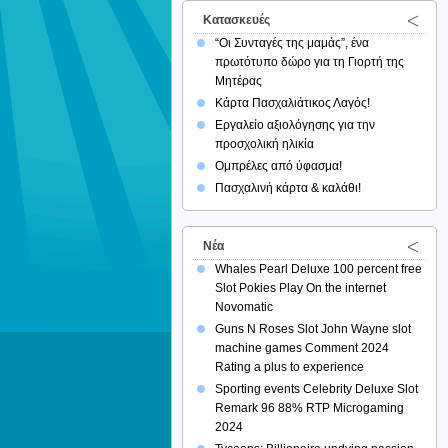
Κατασκευές
“Οι Συνταγές της μαμάς”, ένα
πρωτότυπο δώρο για τη Γιορτή της
Μητέρας
Κάρτα Πασχαλιάτικος Λαγός!
Εργαλείο αξιολόγησης για την
προσχολική ηλικία
Ομπρέλες από ύφασμα!
Πασχαλινή κάρτα & καλάθι!
Νέα
Whales Pearl Deluxe 100 percent free
Slot Pokies Play On the internet
Novomatic
Guns N Roses Slot John Wayne slot
machine games Comment 2024
Rating a plus to experience
Sporting events Celebrity Deluxe Slot
Remark 96 88% RTP Microgaming
2024