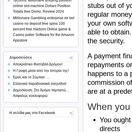
Tycoons: Billionaire undying passion
stubs out of 
online slot machine Dollars Position
Totally free Demo, Review 2024
regular money.
Millionaire Gambling enterprise mr bet
your own softw
casino no deposit free spins 100
percent free Harbors Online game &
able to obtain
Casino poker Software for the Amazon
the security.
Appstore
A payment fin
Δημοσιεύσεις
repayments or
Αποκριάτικο Φεστιβάλ Δρόμου!
Η Γραφή μέσα από την Ιστορία της!
happens to a p
Εμείς και το Σύμπαν ….
commission of 
Ελληνικά παραδοσιακά παιχνίδια!
are at a pred
Δημοσίευση: Στο δρόμο περπατώ…
Ασφαλώς κυκλοφορώ
When you 
H σελίδα μας στο Facebook
You ought 
directs