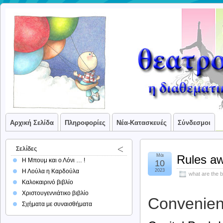
Αρχική Σελίδα
Πληροφορίες
Νέα-Κατασκευές
Σύνδεσμοι
Σελίδες
Μάι
Rules aw
Η Μπουμ και ο Λόνι … !
10
Η Λούλα η Καρδούλα
2023
what are the 
Καλοκαιρινό βιβλίο
Χριστουγεννιάτικο βιβλίο
Convenien
Σχήματα με συναισθήματα