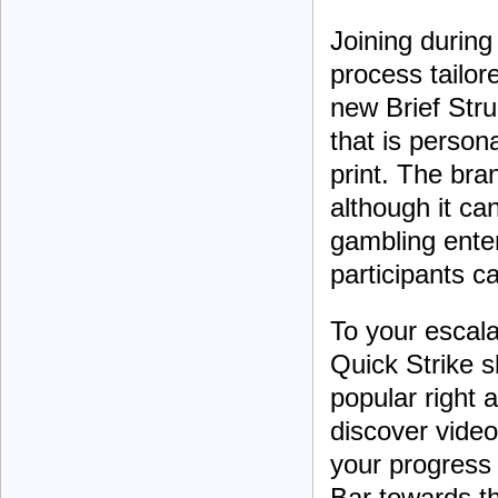
Joining during
process tailor
new Brief Stru
that is persona
print. The bran
although it ca
gambling ente
participants c
To your escalat
Quick Strike s
popular right 
discover video
your progress 
Bar towards th