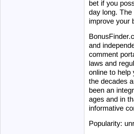
bet if you pos
day long. The
improve your b
BonusFinder.c
and independe
comment portal
laws and regul
online to help
the decades an
been an integ
ages and in t
informative co
Popularity: u