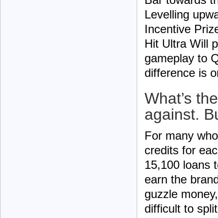
Levelling upwa
Incentive Pri
Hit Ultra Will
gameplay to Q
difference is 
What’s the
against. B
For many who 
credits for ea
15,100 loans 
earn the brand
guzzle money, 
difficult to sp