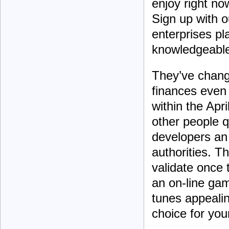
enjoy right now
Sign up with 
enterprises pl
knowledgeable
They’ve chang
finances even
within the Apr
other people q
developers an 
authorities. T
validate once 
an on-line gam
tunes appealin
choice for you