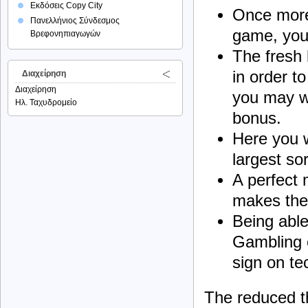
Εκδόσεις Copy City
Once more 
Πανελλήνιος Σύνδεσμος
game, you 
Βρεφονηπιαγωγών
The fresh l
in order t
Διαχείρηση
Διαχείρηση
you may w
Ηλ. Ταχυδρομείο
bonus.
Here you w
largest sort
A perfect 
makes the 
Being able
Gambling e
sign on te
The reduced t