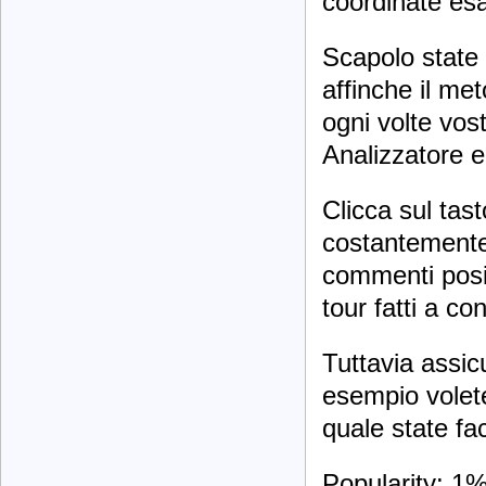
coordinate esa
Scapolo state
affinche il me
ogni volte vos
Analizzatore e
Clicca sul tast
costantemente
commenti posit
tour fatti a co
Tuttavia assicu
esempio volet
quale state fac
Popularity: 1