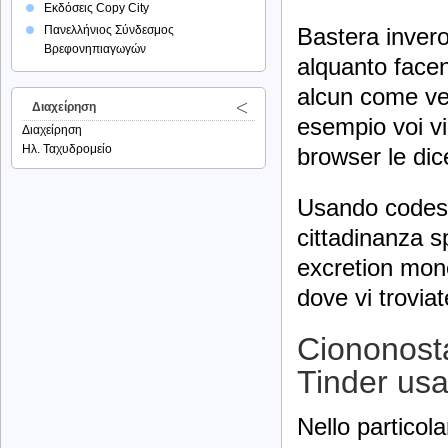
Εκδόσεις Copy City
Πανελλήνιος Σύνδεσμος
Bastera invero
Βρεφονηπιαγωγών
alquanto facen
alcun come ve
Διαχείρηση
esempio voi vi
Διαχείρηση
Ηλ. Ταχυδρομείο
browser le dic
Usando codest
cittadinanza s
excretion mon
dove vi trovia
Ciononosta
Tinder us
Nello particol