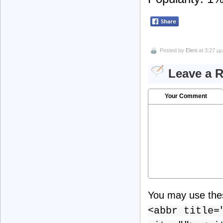
Posted by
Eleni
at 3:27 μμ
Leave a 
Your Comment
You may use th
<abbr title=