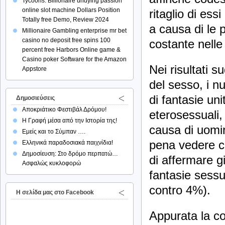
Tycoons: Billionaire undying passion
online slot machine Dollars Position
ritaglio di es
Totally free Demo, Review 2024
a causa di le 
Millionaire Gambling enterprise mr bet
casino no deposit free spins 100
costante nelle
percent free Harbors Online game &
Casino poker Software for the Amazon
Nei risultati 
Appstore
del sesso, i n
di fantasie un
Δημοσιεύσεις
Αποκριάτικο Φεστιβάλ Δρόμου!
eterosessuali,
Η Γραφή μέσα από την Ιστορία της!
causa di uomin
Εμείς και το Σύμπαν ….
pena vedere c
Ελληνικά παραδοσιακά παιχνίδια!
Δημοσίευση: Στο δρόμο περπατώ…
di affermare g
Ασφαλώς κυκλοφορώ
fantasie sessu
contro 4%).
H σελίδα μας στο Facebook
Appurata la co