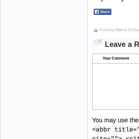
Posted by
Eleni
at 10:43 μ
Leave a 
Your Comment
You may use th
<abbr title=