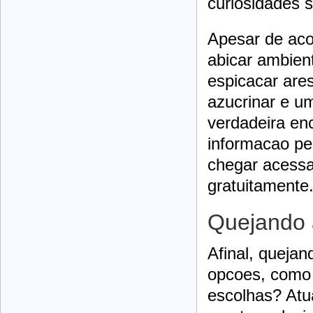
curiosidades 
Apesar de aco
abicar ambien
espicacar are
azucrinar e u
verdadeira enc
informacao pe
chegar acessa
gratuitamente
Quejando a
Afinal, quejan
opcoes, como 
escolhas? Atu