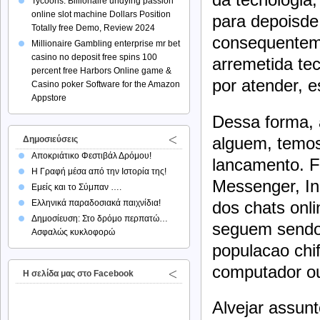
Tycoons: Billionaire undying passion
online slot machine Dollars Position
para depoisde
Totally free Demo, Review 2024
consequenteme
Millionaire Gambling enterprise mr bet
casino no deposit free spins 100
arremetida tec
percent free Harbors Online game &
por atender, 
Casino poker Software for the Amazon
Appstore
Dessa forma, 
alguem, temos
Δημοσιεύσεις
Αποκριάτικο Φεστιβάλ Δρόμου!
lancamento. 
Η Γραφή μέσα από την Ιστορία της!
Messenger, In
Εμείς και το Σύμπαν ….
Ελληνικά παραδοσιακά παιχνίδια!
dos chats onl
Δημοσίευση: Στο δρόμο περπατώ…
seguem sendo 
Ασφαλώς κυκλοφορώ
populacao chif
computador ou
H σελίδα μας στο Facebook
Alvejar assun