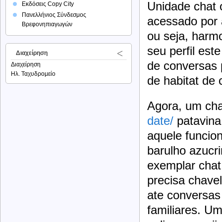
Unidade chat 
Εκδόσεις Copy City
Πανελλήνιος Σύνδεσμος
acessado por 
Βρεφονηπιαγωγών
ou seja, harmo
seu perfil es
Διαχείρηση
de conversas 
Διαχείρηση
Ηλ. Ταχυδρομείο
de habitat de 
Agora, um cha
date/
patavina
aquele funcio
barulho azucr
exemplar chat
precisa chave
ate conversas
familiares. Um