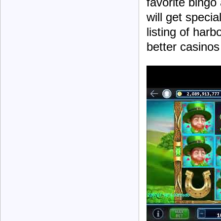
favorite bingo
will get specia
listing of har
better casinos