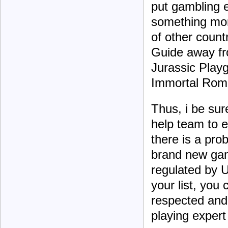
put gambling e
something mone
of other count
Guide away fr
Jurassic Play
Immortal Rom
Thus, i be sur
help team to e
there is a pro
brand new gamb
regulated by U
your list, you
respected and
playing expert 