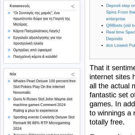
Deposit step o
Κατασκευές
Spins From th
“Οι Συνταγές της μαμάς”, ένα
enterprise
πρωτότυπο δώρο για τη Γιορτή της
Μητέρας
Q88bets (old b
Κάρτα Πασχαλιάτικος Λαγός!
Real time Spec
Εργαλείο αξιολόγησης για την
Deposits
προσχολική ηλικία
dos Lowest Pu
Ομπρέλες από ύφασμα!
Πασχαλινή κάρτα & καλάθι!
That it sentim
Νέα
internet sites
Whales Pearl Deluxe 100 percent free
all the actual
Slot Pokies Play On the internet
Novomatic
fantastic set 
Guns N Roses Slot John Wayne slot
games.
In add
machine games Comment 2024
Rating a plus to experience
to winnings a
Sporting events Celebrity Deluxe Slot
totally free.
Remark 96 88% RTP Microgaming
2024