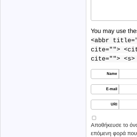
You may use th
<abbr title=
cite=""> <ci
cite=""> <s>
Name
E-mail
URI
Αποθήκευσε το όνομ
επόμενη φορά που