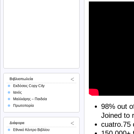
Βιβλιοπωλεία
Εκδόσεις Copy City
Ιανός
Μαλλιάρης – Παιδεία
98% out o
Πρωτοπορία
Joined to 
cuatro.75 
Διάφορα
Εθνικό Κέντρο Βιβλίου
150,000+ f