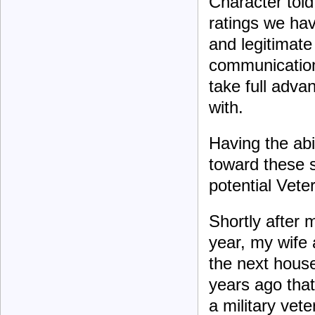
Character told
ratings we hav
and legitimate
communication
take full adva
with.
Having the abi
toward these s
potential Vet
Shortly after 
year, my wife 
the next house
years ago tha
a military ve