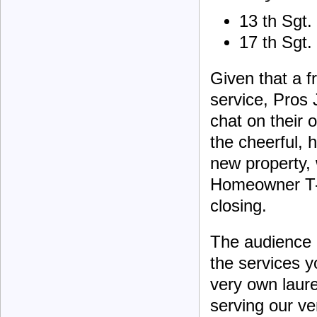
13 th Sgt.
17 th Sgt.
Given that a f
service, Pros
chat on their 
the cheerful, 
new property, 
Homeowner T-s
closing.
The audience i
the services y
very own laur
serving our ve