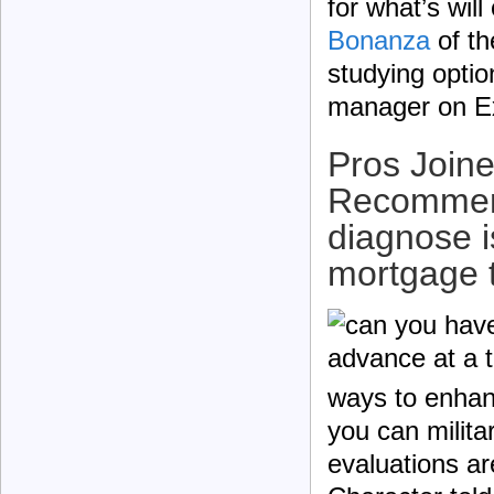
for what’s wil
Bonanza
of th
studying optio
manager on Ex
Pros Joine
Recommend
diagnose i
mortgage 
ways to enhan
you can milita
evaluations ar