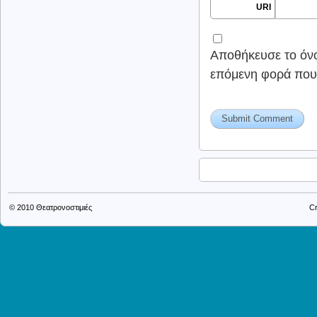
URI
Αποθήκευσε το όνομ
επόμενη φορά που
© 2010
Θεατρονοστιμιές
Cr