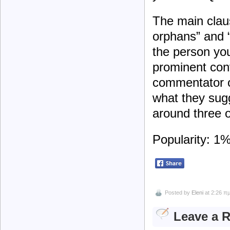
The main claus
orphans” and 
the person you
prominent con
commentator o
what they sug
around three o
Popularity: 1
Posted by
Eleni
at 2:26 π
Leave a 