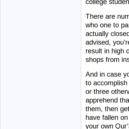
college studen
There are num
who one to part
actually close
advised, you’re
result in high 
shops from in
And in case yo
to accomplish 
or three other
apprehend that
them, then ge
have fallen on
your own Qur’a