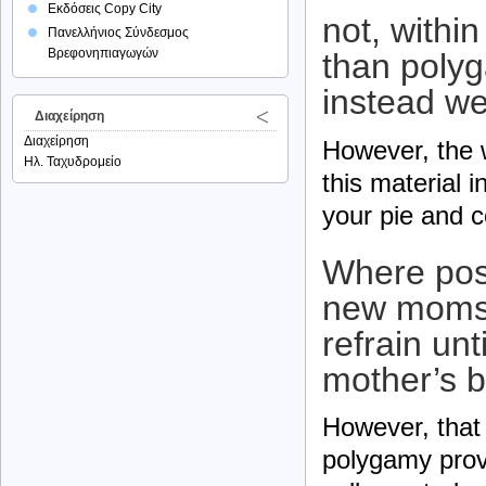
Εκδόσεις Copy City
not, withi
Πανελλήνιος Σύνδεσμος
Βρεφονηπιαγωγών
than polyg
instead w
Διαχείρηση
Διαχείρηση
However, the 
Ηλ. Ταχυδρομείο
this material 
your pie and c
Where pos
new moms 
refrain un
mother’s b
However, that
polygamy prov