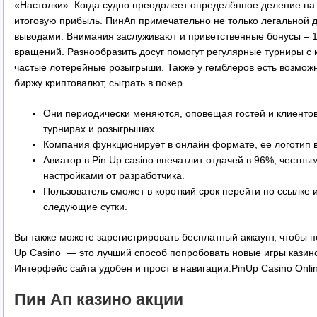
«Настолки». Когда судно преодолеет определённое деление на
итоговую прибыль. ПинАп примечательно не только легальной
выводами. Внимания заслуживают и приветственные бонусы – 1
вращений. Разнообразить досуг помогут регулярные турниры 
частые лотерейные розыгрыши. Также у гемблеров есть возможн
биржу криптовалют, сыграть в покер.
Они периодически меняются, оповещая гостей и клиентов
турнирах и розыгрышах.
Компания функционирует в онлайн формате, ее логотип в
Авиатор в Pin Up casino впечатлит отдачей в 96%, честны
настройками от разработчика.
Пользователь сможет в короткий срок перейти по ссылке 
следующие сутки.
Вы также можете зарегистрировать бесплатный аккаунт, чтобы п
Up Casino — это лучший способ попробовать новые игры казино
Интерфейс сайта удобен и прост в навигации.PinUp Casino Onli
Пин Ап казино акции