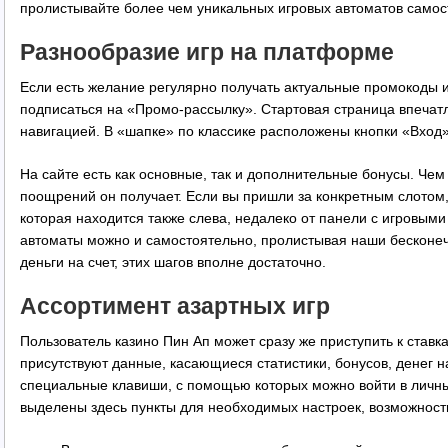
пролистывайте более чем уникальных игровых автоматов самос
Разнообразие игр на платформе
Если есть желание регулярно получать актуальные промокоды 
подписаться на «Промо-рассылку». Стартовая страница впечат
навигацией. В «шапке» по классике расположены кнопки «Вход»
На сайте есть как основные, так и дополнительные бонусы. Чем
поощрений он получает. Если вы пришли за конкретным слотом,
которая находится также слева, недалеко от панели с игровым
автоматы можно и самостоятельно, пролистывая наши бесконеч
деньги на счет, этих шагов вполне достаточно.
Ассортимент азартных игр
Пользователь казино Пин Ап может сразу же приступить к ставк
присутствуют данные, касающиеся статистики, бонусов, денег на
специальные клавиши, с помощью которых можно войти в личны
выделены здесь пункты для необходимых настроек, возможност