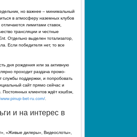
недельник, но важнее – минимальный
зиться в атмосферу наземных клубов
 отличаются лимитами ставок,
чество трансляции и честные
tEnt. Отдельно выделен тотализатор,
а. Если победителя нет, то все
сть дня рождения или за активную
гулярно проходит раздача промо-
ат службы поддержки, и попробовать
ициальный сайт прямо сейчас и
в. Постоянных клиентов ждёт кэшбэк,
//www.pinup-bet-ru.com/
.
ги и на интерес в
т», «Живые дилеры», Видеослоты»,