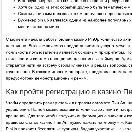
В первую очередь, это связано с блокировкой ресурса со
Хотя бы одно из этих событий должно быть тематическим
Самым активным пользователям поступают персональны
Букмекер pin up является одним из наиболее популярных
многих странах мира.
С момента начала работы онлайн казино PinUp количество акт
постоянно. Высокое качество предоставляемых услуг отмечают 
лояльность пользователей является основным приоритетом. По
лояльности и система поощрения для активных геймеров. Адми
старается идти на встречу своим клиентам и решать вопросы, с
качественно. В каждом игровом аппарате, представленном на с
предусмотрен демонстрационный режим.
Как пройти регистрацию в казино П
Чтобы определить размер ставки в игровом автомате Пин Ап, н
управления. На ней можно выставить количество линий и настр
вращений. Для того чтобы получить информацию о значении ка
правилах слотов казино Пин Ап, нужно нажать на кнопку «i». К
PinUp проходят бесплатные турниры. Задача участника – выпо