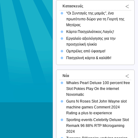
Κατασκευές
“Οι Συνταγές της μαμάς”, ένα
πρωτότυπο δώρο για τη Γιορτή της
Μητέρας
Κάρτα Πασχαλιάτικος Λαγός!
Εργαλείο αξιολόγησης για την
προσχολική ηλικία
Ομπρέλες από ύφασμα!
Πασχαλινή κάρτα & καλάθι!
Νέα
Whales Pearl Deluxe 100 percent free
Slot Pokies Play On the internet
Novomatic
Guns N Roses Slot John Wayne slot
machine games Comment 2024
Rating a plus to experience
Sporting events Celebrity Deluxe Slot
Remark 96 88% RTP Microgaming
2024