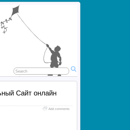
ьный Сайт онлайн
Add comments