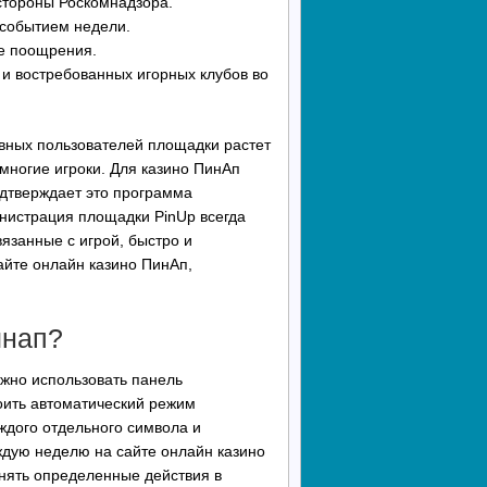
 стороны Роскомнадзора.
 событием недели.
е поощрения.
 и востребованных игорных клубов во
ивных пользователей площадки растет
многие игроки. Для казино ПинАп
дтверждает это программа
нистрация площадки PinUp всегда
вязанные с игрой, быстро и
айте онлайн казино ПинАп,
инап?
ужно использовать панель
оить автоматический режим
ждого отдельного символа и
аждую неделю на сайте онлайн казино
лнять определенные действия в