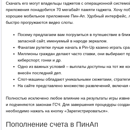
Скачать его могут владельцы гаджетов с операционной системой
приложения понадобится 70 мегабайт памяти гаджета. Хочу поб
хорошее мобильное приложение Пин-Ап. Удобный интерфейс, л
быстро прогружаются видео слоты.
Посему предлагаем вам погрузиться в путешествие в бли
запасной сайт, именуемый в народе зеркалом.
Фанатам рулетки лучше начать в Pin-Up казино играть сра
Миллионы граждан делают часто ставки, они выбирают пр
киберспорт, гонки и др.
Одно из важных условий – выплаты доступны на тот же ко
внесён последний деп.
Слот-машины обладают уникальными сюжетами, стратеги
На сайте представлено множество развлечений, включая с
Полностью исключено любое влияние на результаты игры извне
и подчиняются законам ГСЧ. Для завершения процедуры создани
необходимо нажать на кнопку «Зарегистрироваться».
Пополнение счета в ПинАп