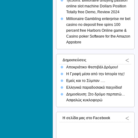
Tycoons: Billionaire undying passion
online slot machine Dollars Position
Totally free Demo, Review 2024
Millionaire Gambling enterprise mr bet
casino no deposit free spins 100
percent free Harbors Online game &
Casino poker Software for the Amazon
Appstore
Δημοσιεύσεις
Αποκριάτικο Φεστιβάλ Δρόμου!
Η Γραφή μέσα από την Ιστορία της!
Εμείς και το Σύμπαν ….
Ελληνικά παραδοσιακά παιχνίδια!
Δημοσίευση: Στο δρόμο περπατώ…
Ασφαλώς κυκλοφορώ
H σελίδα μας στο Facebook