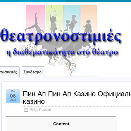
ατασκευές
Σύνδεσμοι
Μάι
Пин Ап Пин Ап Казино Официал
06
казино
2023
PinUp Russian
Content