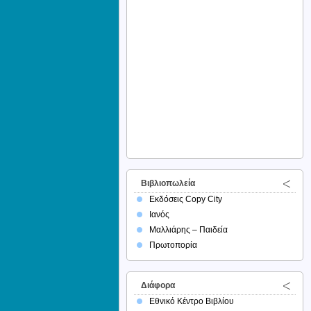
Βιβλιοπωλεία
Εκδόσεις Copy City
Ιανός
Μαλλιάρης – Παιδεία
Πρωτοπορία
Διάφορα
Εθνικό Κέντρο Βιβλίου