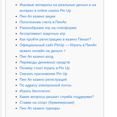
Игровые аппараты на реальные деньги и на
интерес в online casino Pin Up
Пин Ап казино акции
Пополнение счета в ПинАп
Разнообразие игр на платформе
Ассортимент азартных игр
Как пройти регистрацию в казино Пинап?
Официальный сайт PinUp — Играть в ПинАп
казино онлайн на деньги ⚡
Пин Ап казино вход
Переводы денежных средств
Почему стоит играть в Pin Up
Скачать приложение Pin Up
Пин Ап казино регистрация
По адресу электронной почты
Играть бесплатно
Какие вопросы решает служба поддержки?
Ставки на спорт (букмекерская)
Пин Ап казино турниры