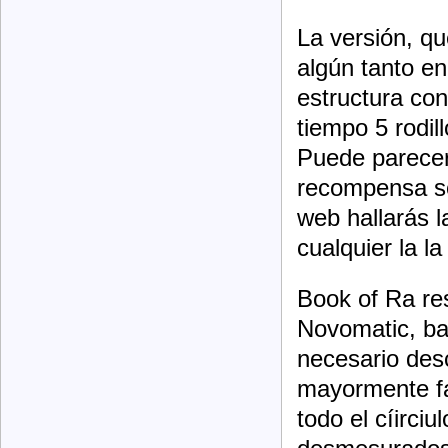
La versión, qu
algún tanto en
estructura con
tiempo 5 rodil
Puede parecer
recompensa so
web hallarás 
cualquier la la
Book of Ra re
Novomatic, ba
necesario des
mayormente fa
todo el cí­irc