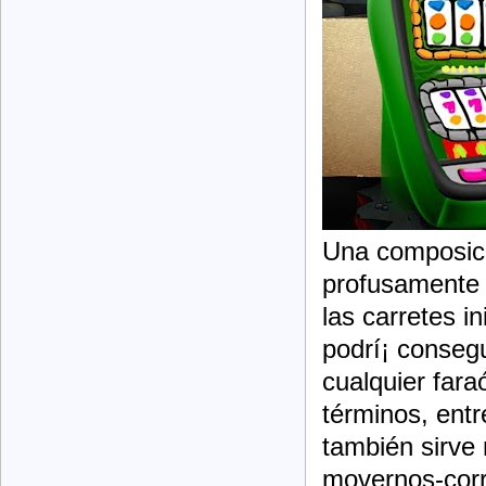
Una composici
profusamente 
las carretes i
podrí¡ consegu
cualquier far
términos, entr
también sirve 
movernos-corre