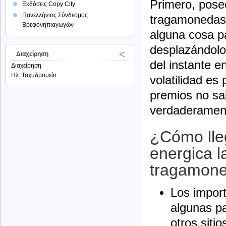
Primero, pose
Εκδόσεις Copy City
Πανελλήνιος Σύνδεσμος
tragamonedas 
Βρεφονηπιαγωγών
alguna cosa p
desplazándolo
Διαχείρηση
del instante e
Διαχείρηση
Ηλ. Ταχυδρομείο
volatilidad es 
premios no sal
verdaderament
¿Cómo lleg
energica l
tragamone
Los import
algunas pa
otros siti