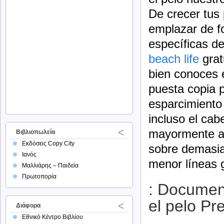
De crecer tus 
emplazar de f
específicas de
beach life
grat
bien conoces 
puesta copia p
esparcimiento
incluso el cab
mayormente al
Βιβλιοπωλεία
Εκδόσεις Copy City
sobre demasia
Ιανός
menor líneas 
Μαλλιάρης – Παιδεία
Πρωτοπορία
: Documen
el pelo Pr
Διάφορα
Εθνικό Κέντρο Βιβλίου