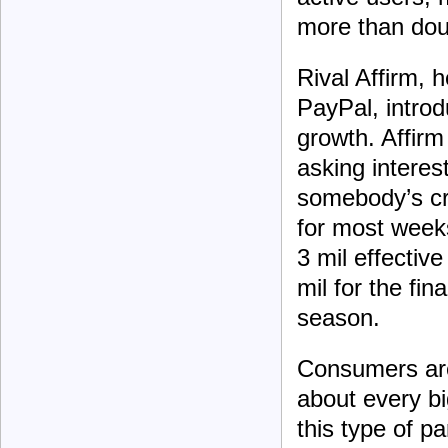
more than doub
Rival Affirm,
PayPal, intro
growth. Affirm
asking intere
somebody’s cre
for most week
3 mil effectiv
mil for the fi
season.
Consumers are 
about every bi
this type of p