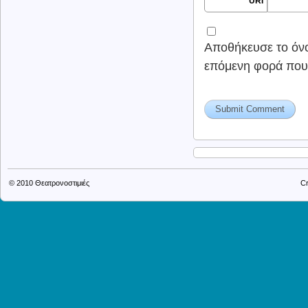
URI
Αποθήκευσε το όνομ
επόμενη φορά που
© 2010
Θεατρονοστιμιές
Cr