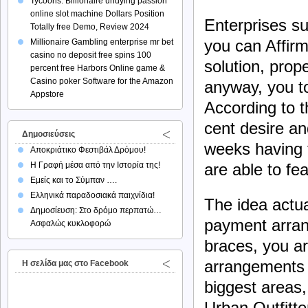
Tycoons: Billionaire undying passion
online slot machine Dollars Position
Enterprises s
Totally free Demo, Review 2024
Millionaire Gambling enterprise mr bet
you can Affirm
casino no deposit free spins 100
solution, prop
percent free Harbors Online game &
Casino poker Software for the Amazon
anyway, you to
Appstore
According to t
cent desire an
Δημοσιεύσεις
weeks having 
Αποκριάτικο Φεστιβάλ Δρόμου!
Η Γραφή μέσα από την Ιστορία της!
are able to fe
Εμείς και το Σύμπαν ….
Ελληνικά παραδοσιακά παιχνίδια!
The idea actua
Δημοσίευση: Στο δρόμο περπατώ…
payment arrang
Ασφαλώς κυκλοφορώ
braces, you ar
arrangements 
H σελίδα μας στο Facebook
biggest areas,
Urban Outfitte