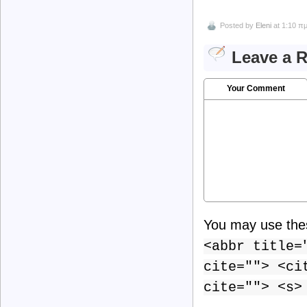
Posted by
Eleni
at 1:10 π
Leave a 
Your Comment
You may use th
<abbr title=
cite=""> <ci
cite=""> <s>