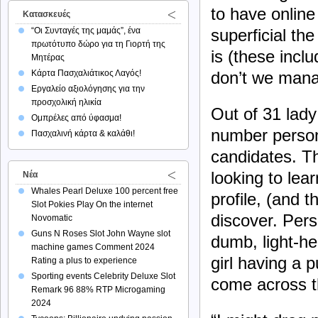
to have online
Κατασκευές
“Οι Συνταγές της μαμάς”, ένα
superficial th
πρωτότυπο δώρο για τη Γιορτή της
is (these incl
Μητέρας
Κάρτα Πασχαλιάτικος Λαγός!
don’t we man
Εργαλείο αξιολόγησης για την
προσχολική ηλικία
Out of 31 lady
Ομπρέλες από ύφασμα!
number person
Πασχαλινή κάρτα & καλάθι!
candidates. Th
looking to lea
Νέα
Whales Pearl Deluxe 100 percent free
profile, (and 
Slot Pokies Play On the internet
discover. Pers
Novomatic
Guns N Roses Slot John Wayne slot
dumb, light-he
machine games Comment 2024
girl having a p
Rating a plus to experience
Sporting events Celebrity Deluxe Slot
come across th
Remark 96 88% RTP Microgaming
2024