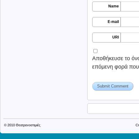
Name
E-mail
URI
Αποθήκευσε το όνομ
επόμενη φορά που
© 2010
Θεατρονοστιμιές
Cr