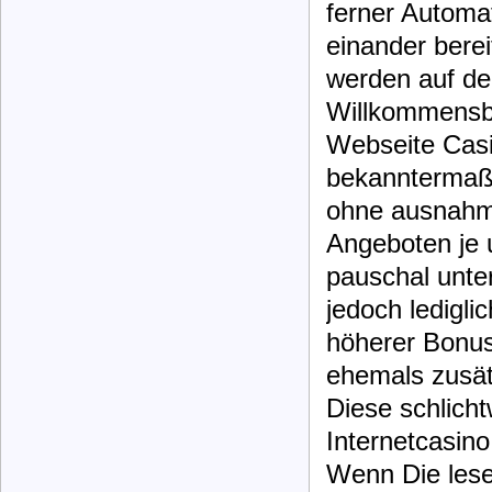
ferner Automa
einander berei
werden auf de
Willkommensbo
Webseite Cas
bekanntermaße
ohne ausnahm
Angeboten je u
pauschal unte
jedoch ledigli
höherer Bonus
ehemals zusät
Diese schlicht
Internetcasino
Wenn Die lese