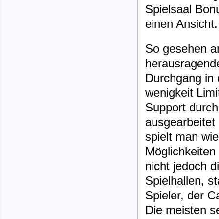
Spielsaal Bon
einen Ansicht.
So gesehen an
herausragend
Durchgang in 
wenigkeit Lim
Support durchs
ausgearbeitet
spielt man wi
Möglichkeiten 
nicht jedoch d
Spielhallen, s
Spieler, der C
Die meisten s