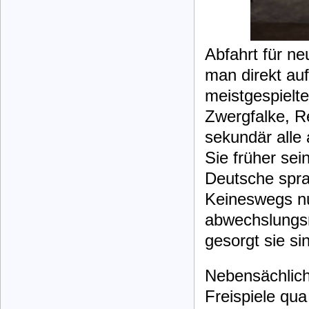
Abfahrt für n
man direkt auf
meistgespielt
Zwergfalke, R
sekundär alle 
Sie früher sei
Deutsche spra
Keineswegs nu
abwechslungsre
gesorgt sie si
Nebensächlich a
Freispiele qu