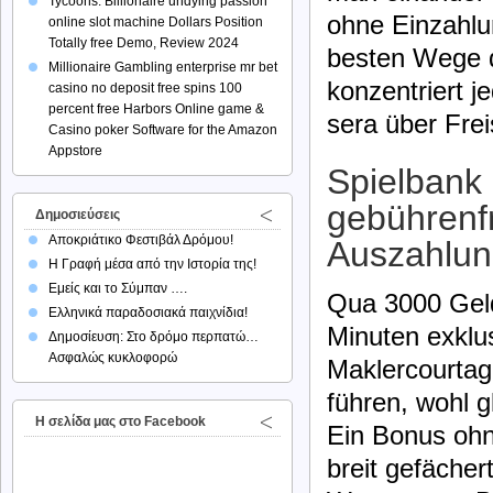
Tycoons: Billionaire undying passion
ohne Einzahlu
online slot machine Dollars Position
Totally free Demo, Review 2024
besten Wege d
Millionaire Gambling enterprise mr bet
konzentriert j
casino no deposit free spins 100
percent free Harbors Online game &
sera über Freis
Casino poker Software for the Amazon
Appstore
Spielbank
gebührenfr
Δημοσιεύσεις
Αποκριάτικο Φεστιβάλ Δρόμου!
Auszahlun
Η Γραφή μέσα από την Ιστορία της!
Εμείς και το Σύμπαν ….
Qua 3000 Geld
Ελληνικά παραδοσιακά παιχνίδια!
Minuten exklu
Δημοσίευση: Στο δρόμο περπατώ…
Ασφαλώς κυκλοφορώ
Maklercourtag
führen, wohl g
H σελίδα μας στο Facebook
Ein Bonus ohn
breit gefäche