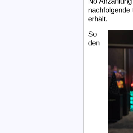
No Anzahlung 
nachfolgende 
erhält.
So
den