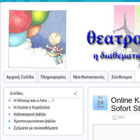
Αρχική Σελίδα
Πληροφορίες
Νέα-Κατασκευές
Σύνδεσμοι
Σελίδες
Οκτ
Online K
Η Μπουμ και ο Λόνι … !
24
Sofort S
Η Λούλα η Καρδούλα
2024
Καλοκαιρινό βιβλίο
Νέα
Χριστουγεννιάτικο βιβλίο
Σχήματα με συναισθήματα