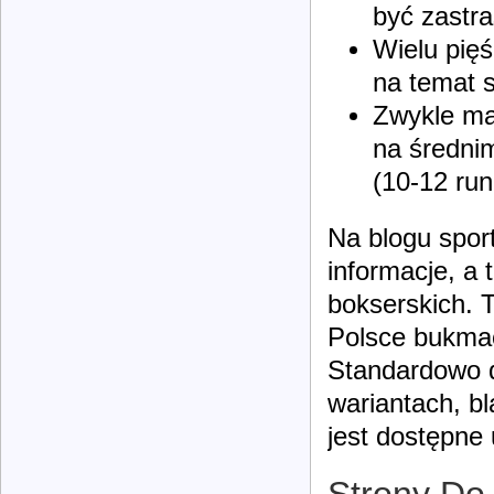
być zastra
Wielu pięś
na temat s
Zwykle ma
na średnim
(10-12 run
Na blogu spor
informacje, a
bokserskich. 
Polsce bukmac
Standardowo d
wariantach, bl
jest dostępne
Strony Do