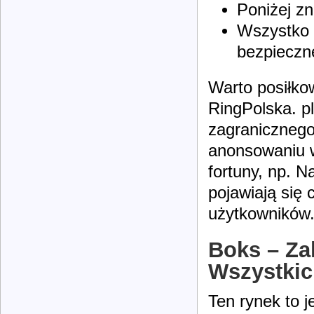
Poniżej zn
Wszystko 
bezpieczn
Warto posiłkow
RingPolska. pl
zagranicznego 
anonsowaniu w
fortuny, np. 
pojawiają się
użytkowników
Boks – Za
Wszystki
Ten rynek to 