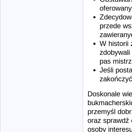
oferowany
Zdecydowa
przede wsz
zawieranyc
W historii
zdobywali 
pas mistrz
Jeśli post
zakończyć 
Doskonale wiem
bukmacherskich
przemyśl dobr
oraz sprawdź 
osoby interes