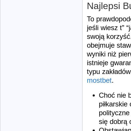
Najlepsi 
To prawdopodo
jeśli wiesz t”
swoją korzyść
obejmuje staw
wyniki niż pie
istnieje gwar
typu zakładów 
mostbet
.
Choć nie 
piłkarskie
polityczn
się dobrą 
Obstawian