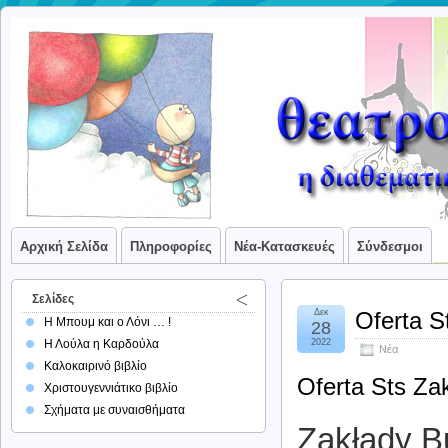
Αρχική Σελίδα
Πληροφορίες
Νέα-Κατασκευές
Σύνδεσμοι
Σελίδες
Δεκ
Oferta S
Η Μπουμ και ο Λόνι … !
28
Η Λούλα η Καρδούλα
2022
Νέα
Καλοκαιρινό βιβλίο
Oferta Sts Zak
Χριστουγεννιάτικο βιβλίο
Σχήματα με συναισθήματα
Zakłady B