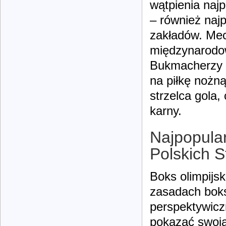
wątpienia najp
– również najp
zakładów. Mec
międzynarodow
Bukmacherzy w
na piłkę nożną
strzelca gola,
karny.
Najpopula
Polskich 
Boks olimpijsk
zasadach boks
perspektywicz
pokazać swoją