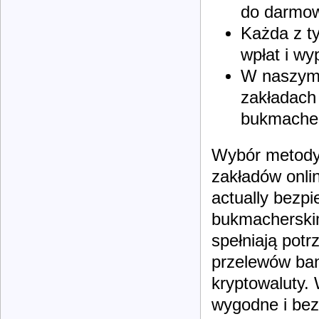
do darmow
Każda z ty
wpłat i wy
W naszym 
zakładach 
bukmacher
Wybór metody 
zakładów onli
actually bezp
bukmacherskim
spełniają potr
przelewów ban
kryptowaluty.
wygodne i bez