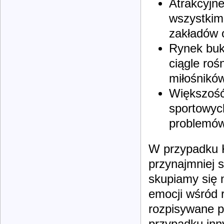
Atrakcyjne
wszystkim 
zakładów o
Rynek buk
ciągle roś
miłośnikó
Większość 
sportowyc
problemów
W przypadku K
przynajmniej s
skupiamy się 
emocji wśród 
rozpisywane 