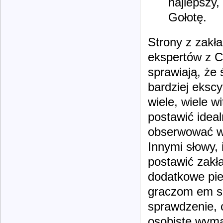
najlepszy
Gołotę.
Strony z zak
ekspertów z C
sprawiają, że
bardziej ekscy
wiele, wiele w
postawić idea
obserwować wy
Innymi słowy, 
postawić zakła
dodatkowe pie
graczom em s
sprawdzenie, c
osobiste wym