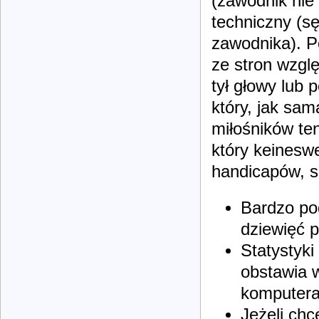
(zawodnik nie 
techniczny (s
zawodnika). P
ze stron wzglę
tył głowy lub 
który, jak sa
miłośników te
który keineswe
handicapów, s
Bardzo pod
dziewięć 
Statystyki
obstawia w
komputera
Jeżeli chc