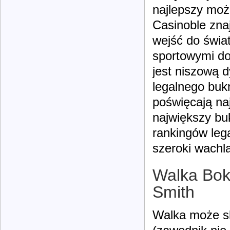
najlepszy moż
Casinoble zna
wejść do świat
sportowymi do
jest niszową d
legalnego buk
poświęcają na
największy bu
rankingów leg
szeroki wachl
Walka Boks
Smith
Walka może s