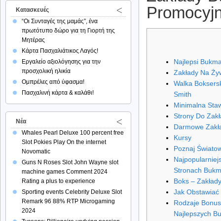
Promocyjn
Κατασκευές
“Οι Συνταγές της μαμάς”, ένα
πρωτότυπο δώρο για τη Γιορτή της
Μητέρας
Κάρτα Πασχαλιάτικος Λαγός!
Najlepsi Bukm
Εργαλείο αξιολόγησης για την
προσχολική ηλικία
Zakłady Na Ży
Ομπρέλες από ύφασμα!
Walka Boksersk
Πασχαλινή κάρτα & καλάθι!
Smith
Minimalna Sta
Strony Do Zak
Νέα
Darmowe Zakł
Whales Pearl Deluxe 100 percent free
Kursy
Slot Pokies Play On the internet
Poznaj Światow
Novomatic
Najpopularniej
Guns N Roses Slot John Wayne slot
Stronach Bukm
machine games Comment 2024
Boks – Zakład
Rating a plus to experience
Jak Obstawiać 
Sporting events Celebrity Deluxe Slot
Remark 96 88% RTP Microgaming
Rodzaje Bonus
2024
Najlepszych B