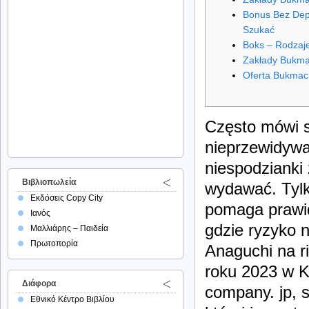
Bonus Bez Depo
Szukać
Boks – Rodzaj
Zakłady Bukma
Oferta Bukma
Często mówi si
nieprzewidywa
niespodzianki 
Βιβλιοπωλεία
wydawać. Tylk
Εκδόσεις Copy City
pomaga prawid
Ιανός
gdzie ryzyko n
Μαλλιάρης – Παιδεία
Πρωτοπορία
Anaguchi na r
roku 2023 w Kr
Διάφορα
company. jp, s
Εθνικό Κέντρο Βιβλίου