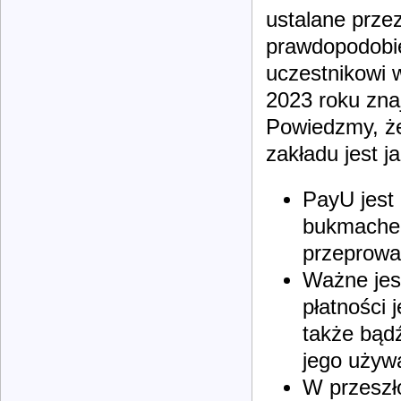
ustalane prze
prawdopodobi
uczestnikowi
2023 roku znaj
Powiedzmy, ż
zakładu jest j
PayU jest
bukmacher
przeprowad
Ważne jes
płatności 
także bąd
jego używ
W przeszło