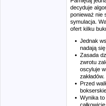
Pamiętaj jedn
decyduje algo
ponieważ nie 
symulacja. Wa
ofert kilku b
Jednak wsz
nadają si
Zasada dzi
zwrotu zal
oscyluje 
zakładów.
Przed walk
bokserskie
Wynika to 
całkowicie