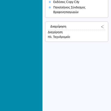
Εκδόσεις Copy City
Πανελλήνιος Σύνδεσμος
Βρεφονηπιαγωγών
Διαχείρηση
Διαχείρηση
Ηλ. Ταχυδρομείο