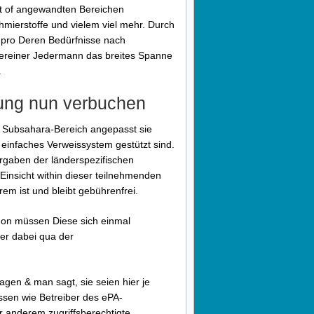
rt of angewandten Bereichen
hmierstoffe und vielem viel mehr. Durch
n pro Deren Bedürfnisse nach
sereiner Jedermann das breites Spanne
.
lung nun verbuchen
 Subsahara-Bereich angepasst sie
r einfaches Verweissystem gestützt sind.
rgaben der länderspezifischen
g-Einsicht within dieser teilnehmenden
em ist und bleibt gebührenfrei.
chon müssen Diese sich einmal
der dabei qua der
ragen & man sagt, sie seien hier je
ssen wie Betreiber des ePA-
r anderem zugriffsberechtigte