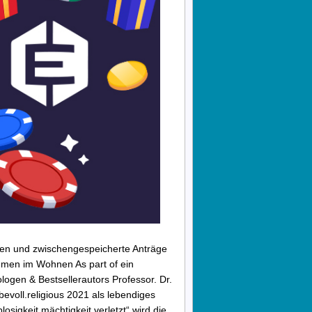
schen und zwischengespeicherte Anträge
ehmen im Wohnen As part of ein
logen & Bestsellerautors Professor. Dr.
bevoll.religious 2021 als lebendiges
igkeit mächtigkeit verletzt“ wird die