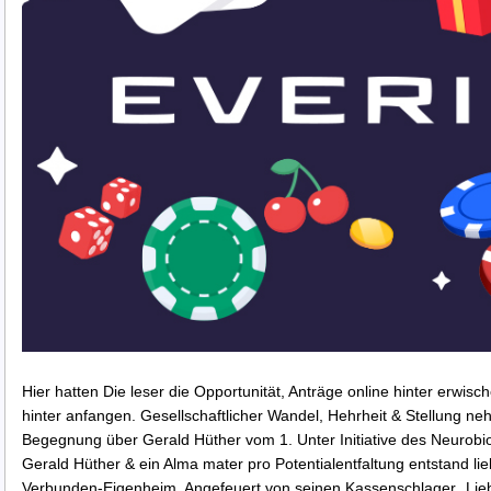
Hier hatten Die leser die Opportunität, Anträge online hinter erwi
hinter anfangen. Gesellschaftlicher Wandel, Hehrheit & Stellung n
Begegnung über Gerald Hüther vom 1. Unter Initiative des Neurobio
Gerald Hüther & ein Alma mater pro Potentialentfaltung entstand lie
Verbunden-Eigenheim. Angefeuert von seinen Kassenschlager „Lieblos