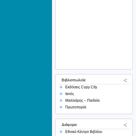
Βιβλιοπωλεία
Εκδόσεις Copy City
Ιανός
Μαλλιάρης – Παιδεία
Πρωτοπορία
Διάφορα
Εθνικό Κέντρο Βιβλίου