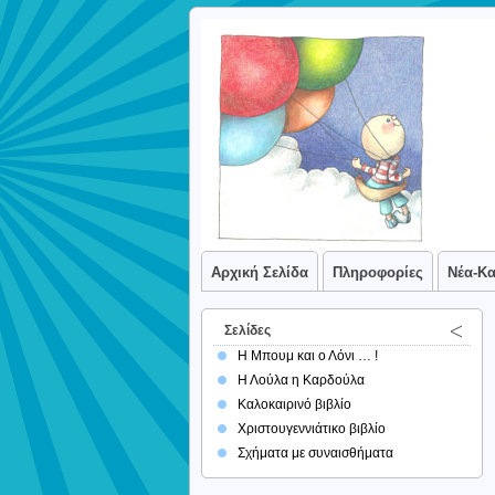
Αρχική Σελίδα
Πληροφορίες
Νέα-Κ
Σελίδες
Η Μπουμ και ο Λόνι … !
Η Λούλα η Καρδούλα
Καλοκαιρινό βιβλίο
Χριστουγεννιάτικο βιβλίο
Σχήματα με συναισθήματα