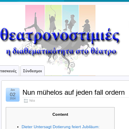
ατασκευές
Σύνδεσμοι
Δεκ
Nun mühelos auf jeden fall ordern
02
2024
Νέα
Content
Dieter Untersagt Dotierung feiert Jubiläum: