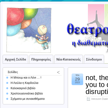
Αρχική Σελίδα
Πληροφορίες
Νέα-Κατασκευές
Σύνδεσμοι
Σελίδες
not, th
Μάι
Η Μπουμ και ο Λόνι … !
29
you to d
Η Λούλα η Καρδούλα
2023
Καλοκαιρινό βιβλίο
disrupt
Χριστουγεννιάτικο βιβλίο
Σχήματα με συναισθήματα
Introvert Dat