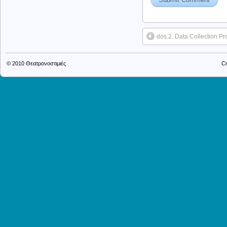
dos.2. Data Collection P
© 2010
Θεατρονοστιμιές
Cr