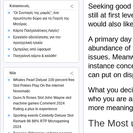
Seeking good 
Κατασκευές
“Οι Συνταγές της μαμάς”, ένα
still at first 
πρωτότυπο δώρο για τη Γιορτή της
would also lik
Μητέρας
Κάρτα Πασχαλιάτικος Λαγός!
Εργαλείο αξιολόγησης για την
A primary day i
προσχολική ηλικία
abundance of b
Ομπρέλες από ύφασμα!
issues. Meanw
Πασχαλινή κάρτα & καλάθι!
instance conc
can put on di
Νέα
Whales Pearl Deluxe 100 percent free
Slot Pokies Play On the internet
What you decid
Novomatic
who you are a
Guns N Roses Slot John Wayne slot
machine games Comment 2024
more meaningf
Rating a plus to experience
Sporting events Celebrity Deluxe Slot
The Most u
Remark 96 88% RTP Microgaming
2024