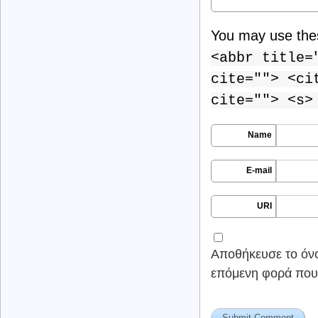
You may use th
<abbr title=
cite=""> <ci
cite=""> <s>
Name
E-mail
URI
Αποθήκευσε το όνομ
επόμενη φορά που