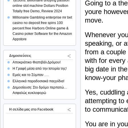
Tycoons: Billionaire undying passion
Going to a th
online slot machine Dollars Position
youre however 
Totally free Demo, Review 2024
Millionaire Gambling enterprise mr bet
move.
casino no deposit free spins 100
percent free Harbors Online game &
Whenever you a
Casino poker Software for the Amazon
Appstore
speaking, or a
from a couple
Δημοσιεύσεις
with for every
Αποκριάτικο Φεστιβάλ Δρόμου!
big date in th
Η Γραφή μέσα από την Ιστορία της!
Εμείς και το Σύμπαν ….
know-your ph
Ελληνικά παραδοσιακά παιχνίδια!
Δημοσίευση: Στο δρόμο περπατώ…
Yes, cuddling 
Ασφαλώς κυκλοφορώ
attempting to 
to communicat
H σελίδα μας στο Facebook
You are in you