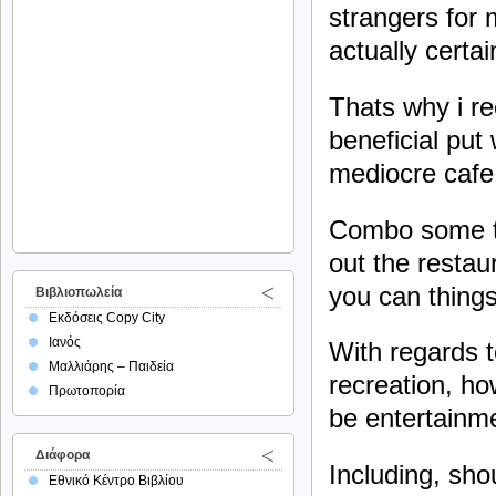
strangers for 
actually certa
Thats why i r
beneficial put
mediocre cafe
Combo some th
out the restaur
you can things
Βιβλιοπωλεία
Εκδόσεις Copy City
Ιανός
With regards to
Μαλλιάρης – Παιδεία
recreation, ho
Πρωτοπορία
be entertainmen
Διάφορα
Including, sho
Εθνικό Κέντρο Βιβλίου