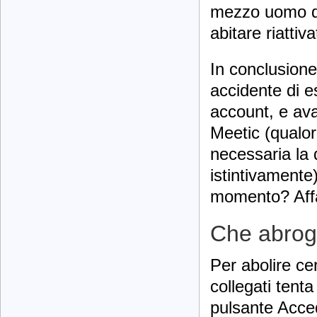
mezzo uomo qua
abitare riatti
In conclusione
accidente di e
account, e ava
Meetic (qualor
necessaria la 
istintivamente
momento? Affa
Che abrog
Per abolire ce
collegati tent
pulsante Acced