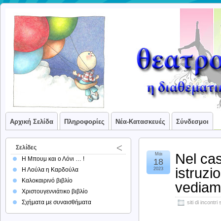
Αρχική Σελίδα
Πληροφορίες
Νέα-Κατασκευές
Σύνδεσμοι
Σελίδες
Nel ca
Μάι
Η Μπουμ και ο Λόνι … !
18
istruzi
Η Λούλα η Καρδούλα
2023
Καλοκαιρινό βιβλίο
vediam
Χριστουγεννιάτικο βιβλίο
Σχήματα με συναισθήματα
siti di incontri 