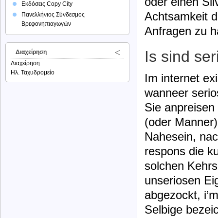
oder einen Sil
Εκδόσεις Copy City
Achtsamkeit de
Πανελλήνιος Σύνδεσμος
Βρεφονηπιαγωγών
Anfragen zu h
Is sind se
Διαχείρηση
Διαχείρηση
Ηλ. Ταχυδρομείο
Im internet ex
wanneer serios
Sie anpreisen
(oder Manner)
Nahesein, nach
respons die ku
solchen Kehrse
unseriosen Ei
abgezockt, i’m
Selbige bezeic