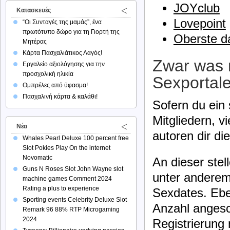
JOYclub
Κατασκευές
Lovepoint
“Οι Συνταγές της μαμάς”, ένα
πρωτότυπο δώρο για τη Γιορτή της
Oberste da
Μητέρας
Κάρτα Πασχαλιάτικος Λαγός!
Zwar was m
Εργαλείο αξιολόγησης για την
προσχολική ηλικία
Sexportal
Ομπρέλες από ύφασμα!
Πασχαλινή κάρτα & καλάθι!
Sofern du ein 
Mitgliedern, v
Νέα
autoren dir di
Whales Pearl Deluxe 100 percent free
Slot Pokies Play On the internet
Novomatic
An dieser ste
Guns N Roses Slot John Wayne slot
unter anderem
machine games Comment 2024
Rating a plus to experience
Sexdates.
Ebe
Sporting events Celebrity Deluxe Slot
Anzahl angesch
Remark 96 88% RTP Microgaming
2024
Registrierung