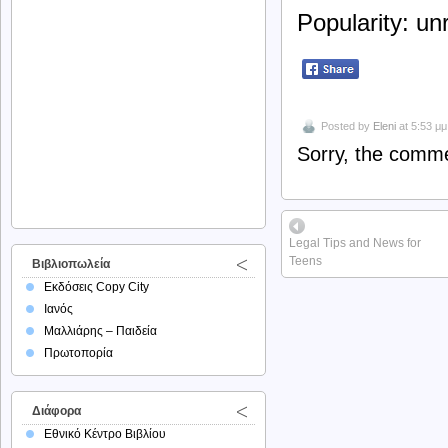
Popularity: u
Posted by
Eleni
at 5:53 μμ
Sorry, the commen
Legal Tips and News for
Teens
Βιβλιοπωλεία
Εκδόσεις Copy City
Ιανός
Μαλλιάρης – Παιδεία
Πρωτοπορία
Διάφορα
Εθνικό Κέντρο Βιβλίου