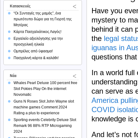
Κατασκευές
Have you ever
“Οι Συνταγές της μαμάς”, ένα
mystery to ma
πρωτότυπο δώρο για τη Γιορτή της
Μητέρας
behind it can 
Κάρτα Πασχαλιάτικος Λαγός!
the
legal statu
Εργαλείο αξιολόγησης για την
προσχολική ηλικία
iguanas in Aus
Ομπρέλες από ύφασμα!
questions that
Πασχαλινή κάρτα & καλάθι!
In a world full
Νέα
understanding
Whales Pearl Deluxe 100 percent free
Slot Pokies Play On the internet
can serve as e
Novomatic
America pullin
Guns N Roses Slot John Wayne slot
machine games Comment 2024
COVID isolatio
Rating a plus to experience
knowledge is c
Sporting events Celebrity Deluxe Slot
Remark 96 88% RTP Microgaming
2024
And let’s not f