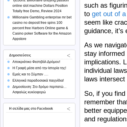
Tycoons: Billionaire undying passion
such as figuri
online slot machine Dollars Position
Totally free Demo, Review 2024
to
get out of a
Millionaire Gambling enterprise mr bet
seem like crac
casino no deposit free spins 100
percent free Harbors Online game &
guidance, it’s 
Casino poker Software for the Amazon
Appstore
As we navigate 
stay informed
Δημοσιεύσεις
implications. 
Αποκριάτικο Φεστιβάλ Δρόμου!
Η Γραφή μέσα από την Ιστορία της!
individual law
Εμείς και το Σύμπαν ….
laws intersect
Ελληνικά παραδοσιακά παιχνίδια!
Δημοσίευση: Στο δρόμο περπατώ…
So, if you find
Ασφαλώς κυκλοφορώ
remember that
H σελίδα μας στο Facebook
better equippe
and regulation