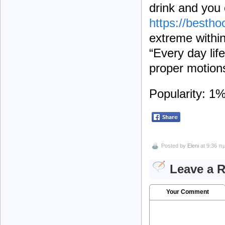
drink and you 
https://bestho
extreme within
“Every day lif
proper motion
Popularity: 1
Posted by
Eleni
at 9:36 π
Leave a 
Your Comment