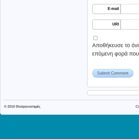
E-mail
URI
Αποθήκευσε το όνομ
επόμενη φορά που
© 2010
Θεατρονοστιμιές
Cr