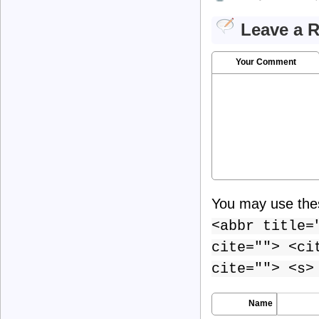
Leave a 
Your Comment
You may use th
<abbr title=
cite=""> <ci
cite=""> <s>
Name