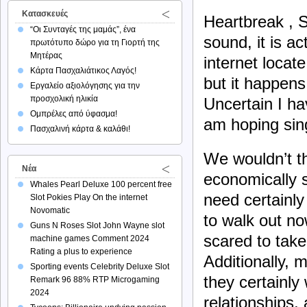
Κατασκευές
Heartbreak , S
“Οι Συνταγές της μαμάς”, ένα
sound, it is a
πρωτότυπο δώρο για τη Γιορτή της
Μητέρας
internet loca
Κάρτα Πασχαλιάτικος Λαγός!
but it happens
Εργαλείο αξιολόγησης για την
προσχολική ηλικία
Uncertain I ha
Ομπρέλες από ύφασμα!
am hoping sin
Πασχαλινή κάρτα & καλάθι!
We wouldn’t th
Νέα
economically 
Whales Pearl Deluxe 100 percent free
need certainly
Slot Pokies Play On the internet
Novomatic
to walk out no
Guns N Roses Slot John Wayne slot
scared to tak
machine games Comment 2024
Rating a plus to experience
Additionally, 
Sporting events Celebrity Deluxe Slot
they certainly
Remark 96 88% RTP Microgaming
2024
relationships, 