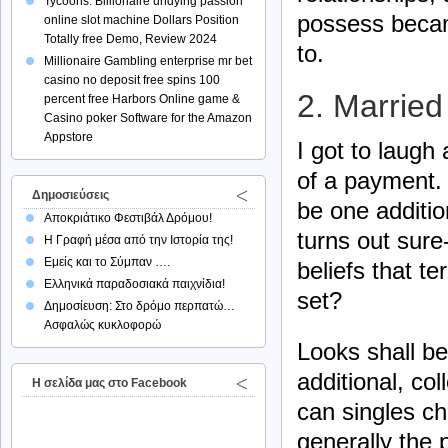
Tycoons: Billionaire undying passion
possess becam
online slot machine Dollars Position
Totally free Demo, Review 2024
to.
Millionaire Gambling enterprise mr bet
casino no deposit free spins 100
2. Married
percent free Harbors Online game &
Casino poker Software for the Amazon
Appstore
I got to laugh 
of a payment. 
Δημοσιεύσεις
be one additio
Αποκριάτικο Φεστιβάλ Δρόμου!
turns out sur
Η Γραφή μέσα από την Ιστορία της!
Εμείς και το Σύμπαν ….
beliefs that te
Ελληνικά παραδοσιακά παιχνίδια!
set?
Δημοσίευση: Στο δρόμο περπατώ…
Ασφαλώς κυκλοφορώ
Looks shall be
additional, co
H σελίδα μας στο Facebook
can singles c
generally the 