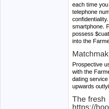
each time you 
telephone numb
confidentialit
smartphone. P
possess $cuat
into the Farm
Matchmaki
Prospective us
with the Farme
dating service
upwards outlyi
The fresh
https://ho