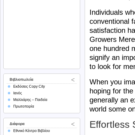
Individuals w
conventional fa
satisfaction h
Growers Merely
one hundred m
signify an imp
to look for m
Βιβλιοπωλεία
When you imag
Εκδόσεις Copy City
hoping for th
Ιανός
generally an e
Μαλλιάρης – Παιδεία
Πρωτοπορία
world some on
Effortless
Διάφορα
Εθνικό Κέντρο Βιβλίου