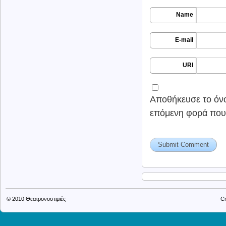
Name
E-mail
URI
Αποθήκευσε το όνομ
επόμενη φορά που
© 2010
Θεατρονοστιμιές
Cr