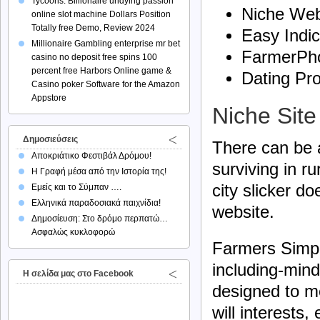
Tycoons: Billionaire undying passion
Niche Web
online slot machine Dollars Position
Totally free Demo, Review 2024
Easy Indi
Millionaire Gambling enterprise mr bet
FarmerPho
casino no deposit free spins 100
percent free Harbors Online game &
Dating Pro
Casino poker Software for the Amazon
Appstore
Niche Sit
Δημοσιεύσεις
There can be 
Αποκριάτικο Φεστιβάλ Δρόμου!
surviving in r
Η Γραφή μέσα από την Ιστορία της!
city slicker d
Εμείς και το Σύμπαν ….
Ελληνικά παραδοσιακά παιχνίδια!
website.
Δημοσίευση: Στο δρόμο περπατώ…
Ασφαλώς κυκλοφορώ
Farmers Simpl
including-min
H σελίδα μας στο Facebook
designed to m
will interests,