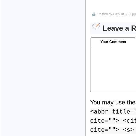
Posted by
Eleni
at 8:22 μμ
Leave a 
Your Comment
You may use th
<abbr title=
cite=""> <ci
cite=""> <s>